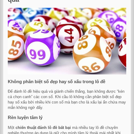
Không phân biệt số đẹp hay số xấu trong lô đề
Để đánh lô đề hiệu quả và giành chiến thắng, bạn không được “kén
cá chọn canh” các con số. Khi cầu lô không cần phân biệt số đẹp
hay số xấu bởi nhiều khi con số mà bạn cho là xấu lại ẩn chứa may
mắn không ngờ đấy.
Rèn luyện tâm lý
Một
chiến thuật đánh lô đề bất bại
mà nhiều tay lô đề chuyên
nghiệp thường áp dụng là giữ cho mình tâm lý thoải mái nhất khi