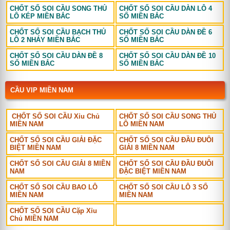
CHỐT SỐ SOI CẦU SONG THỦ
CHỐT SỐ SOI CẦU DÀN LÔ 4
LÔ KÉP MIỀN BẮC
SỐ MIỀN BẮC
CHỐT SỐ SOI CẦU BẠCH THỦ
CHỐT SỐ SOI CẦU DÀN ĐỀ 6
LÔ 2 NHÁY MIỀN BẮC
SỐ MIỀN BẮC
CHỐT SỐ SOI CẦU DÀN ĐỀ 8
CHỐT SỐ SOI CẦU DÀN ĐỀ 10
SỐ MIỀN BẮC
SỐ MIỀN BẮC
CẦU VIP MIỀN NAM
CHỐT SỐ SOI CẦU Xỉu Chủ
CHỐT SỐ SOI CẦU SONG THỦ
MIỀN NAM
LÔ MIỀN NAM
CHỐT SỐ SOI CẦU GIẢI ĐẶC
CHỐT SỐ SOI CẦU ĐẦU ĐUÔI
BIỆT MIỀN NAM
GIẢI 8 MIỀN NAM
CHỐT SỐ SOI CẦU GIẢI 8 MIỀN
CHỐT SỐ SOI CẦU ĐẦU ĐUÔI
NAM
ĐẶC BIỆT MIỀN NAM
CHỐT SỐ SOI CẦU BAO LÔ
CHỐT SỐ SOI CẦU LÔ 3 SỐ
MIỀN NAM
MIỀN NAM
CHỐT SỐ SOI CẦU Cặp Xỉu
Chủ MIỀN NAM