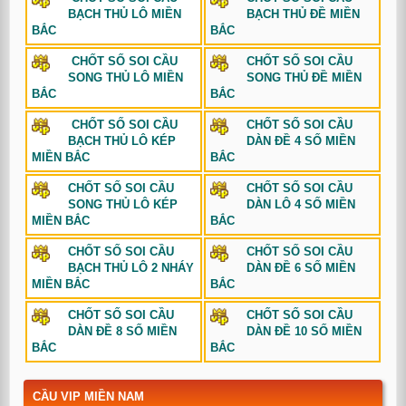
BẠCH THỦ LÔ MIỀN
BẠCH THỦ ĐỀ MIỀN
BẮC
BẮC
CHỐT SỐ SOI CẦU
CHỐT SỐ SOI CẦU
SONG THỦ LÔ MIỀN
SONG THỦ ĐỀ MIỀN
BẮC
BẮC
CHỐT SỐ SOI CẦU
CHỐT SỐ SOI CẦU
BẠCH THỦ LÔ KÉP
DÀN ĐỀ 4 SỐ MIỀN
MIỀN BẮC
BẮC
CHỐT SỐ SOI CẦU
CHỐT SỐ SOI CẦU
SONG THỦ LÔ KÉP
DÀN LÔ 4 SỐ MIỀN
MIỀN BẮC
BẮC
CHỐT SỐ SOI CẦU
CHỐT SỐ SOI CẦU
BẠCH THỦ LÔ 2 NHÁY
DÀN ĐỀ 6 SỐ MIỀN
MIỀN BẮC
BẮC
CHỐT SỐ SOI CẦU
CHỐT SỐ SOI CẦU
DÀN ĐỀ 8 SỐ MIỀN
DÀN ĐỀ 10 SỐ MIỀN
BẮC
BẮC
CẦU VIP MIỀN NAM