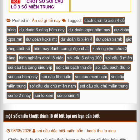
CHỐT SỐ SOI CẦU
LÔ 3 SỐ MIỀN TRUNG
Posted in:
Ăn số gì tối nay
Tagged:
cách chơi lô xiên 4 dễ
trúng
dự đoán 3 càng hôm nay
dự đoán kqxs hôm nay
dự đoán
kqxs mn
dự đoán kqxs mt
dự đoán lô xiên 4
dự đoán xsmb
giờ
vàng chốt số
hôm nay đánh con gì đẹp nhất
kinh nghiệm chơi 3
càng
kinh nghiệm chơi lô xiên
soi cầu 3 càng 100
soi cầu 3 miền
soi cầu ba càng siêu víp
soi cầu bạch thủ đề
soi cầu bạch thủ lô
soi cau hom nay
soi cầu lô chuẩn
soi cau mien nam
soi cầu
miền trung
soi cầu xỉu chủ miền nam
soi cầu xỉu chủ miền trung
soi lo 2 nháy
soi lo xien
soi lô xiên 4
một số chiến thuật đánh lô đề bất bại mà bạn cần biết
08/05/2026
soi cầu đặc biệt miền bắc - bach thu lo xien
Chiến thuật là điều rất cần thiết trong cuộc sống để đảm bảo việc