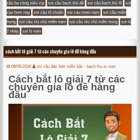
cầu ba càng siêu víp
soi cầu bạch thủ đề
soi cầu bạch thủ lô
soi
cau hom nay
soi cầu lô chuẩn
soi cau mien nam
soi cầu miền
trung
soi cầu xỉu chủ miền nam
soi cầu xỉu chủ miền trung
soi lo
2 nháy
soi lo xien
cách bắt lô giải 7 từ các chuyên gia lô đề hàng đầu
08/05/2026
soi cầu đặc biệt miền bắc - bach thu lo xien
Cách bắt lô giải 7 từ các
chuyên gia lô đề hàng
đầu