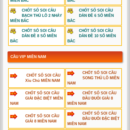
MIỀN BẮC
BẮC
CHỐT SỐ SOI CẦU
CHỐT SỐ SOI CẦU
BẠCH THỦ LÔ 2 NHÁY
DÀN ĐỀ 6 SỐ MIỀN
MIỀN BẮC
BẮC
CHỐT SỐ SOI CẦU
CHỐT SỐ SOI CẦU
DÀN ĐỀ 8 SỐ MIỀN
DÀN ĐỀ 10 SỐ MIỀN
BẮC
BẮC
CẦU VIP MIỀN NAM
CHỐT SỐ SOI CẦU
CHỐT SỐ SOI CẦU
SONG THỦ LÔ MIỀN
Xỉu Chủ MIỀN NAM
NAM
CHỐT SỐ SOI CẦU
CHỐT SỐ SOI CẦU
GIẢI ĐẶC BIỆT MIỀN
ĐẦU ĐUÔI GIẢI 8
NAM
MIỀN NAM
CHỐT SỐ SOI CẦU
CHỐT SỐ SOI CẦU
ĐẦU ĐUÔI ĐẶC BIỆT
GIẢI 8 MIỀN NAM
MIỀN NAM