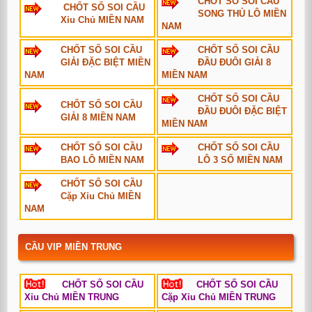
CHỐT SỐ SOI CẦU
CHỐT SỐ SOI CẦU
SONG THỦ LÔ MIỀN
Xỉu Chủ MIỀN NAM
NAM
CHỐT SỐ SOI CẦU
CHỐT SỐ SOI CẦU
GIẢI ĐẶC BIỆT MIỀN
ĐẦU ĐUÔI GIẢI 8
NAM
MIỀN NAM
CHỐT SỐ SOI CẦU
CHỐT SỐ SOI CẦU
ĐẦU ĐUÔI ĐẶC BIỆT
GIẢI 8 MIỀN NAM
MIỀN NAM
CHỐT SỐ SOI CẦU
CHỐT SỐ SOI CẦU
BAO LÔ MIỀN NAM
LÔ 3 SỐ MIỀN NAM
CHỐT SỐ SOI CẦU
Cặp Xỉu Chủ MIỀN
NAM
CẦU VIP MIỀN TRUNG
CHỐT SỐ SOI CẦU
CHỐT SỐ SOI CẦU
Xỉu Chủ MIỀN TRUNG
Cặp Xỉu Chủ MIỀN TRUNG