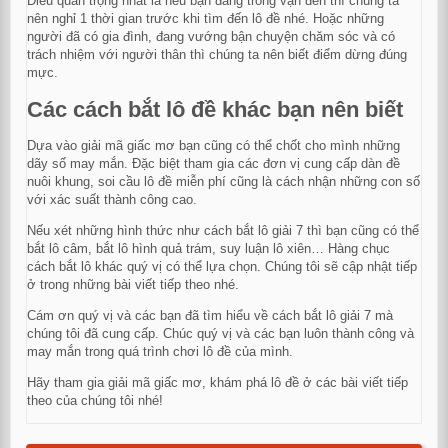
Điều quan trọng nhất là nếu bạn đang trong vận đen thì chúng ta
nên nghỉ 1 thời gian trước khi tìm đến lô đề nhé. Hoặc những
người đã có gia đình, đang vướng bận chuyện chăm sóc và có
trách nhiệm với người thân thì chúng ta nên biết điểm dừng đúng
mực.
Các cách bắt lô đề khác bạn nên biết
Dựa vào giải mã giấc mơ bạn cũng có thể chốt cho mình những
dãy số may mắn. Đặc biệt tham gia các đơn vị cung cấp dàn đề
nuôi khung, soi cầu lô đề miễn phí cũng là cách nhận những con số
với xác suất thành công cao.
Nếu xét những hình thức như cách bắt lô giải 7 thì bạn cũng có thể
bắt lô câm, bắt lô hình quả trám, suy luận lô xiên… Hàng chục
cách bắt lô khác quý vị có thể lựa chọn. Chúng tôi sẽ cập nhật tiếp
ở trong những bài viết tiếp theo nhé.
Cám ơn quý vị và các bạn đã tìm hiểu về cách bắt lô giải 7 mà
chúng tôi đã cung cấp. Chúc quý vị và các bạn luôn thành công và
may mắn trong quá trình chơi lô đề của mình.
Hãy tham gia giải mã giấc mơ, khám phá lô đề ở các bài viết tiếp
theo của chúng tôi nhé!