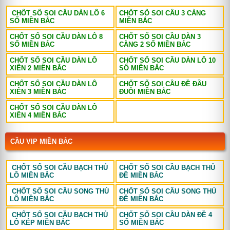
CHỐT SỐ SOI CẦU DÀN LÔ 6
CHỐT SỐ SOI CẦU 3 CÀNG
SỐ MIỀN BẮC
MIỀN BẮC
CHỐT SỐ SOI CẦU DÀN LÔ 8
CHỐT SỐ SOI CẦU DÀN 3
SỐ MIỀN BẮC
CÀNG 2 SỐ MIỀN BẮC
CHỐT SỐ SOI CẦU DÀN LÔ
CHỐT SỐ SOI CẦU DÀN LÔ 10
XIÊN 2 MIỀN BẮC
SỐ MIỀN BẮC
CHỐT SỐ SOI CẦU DÀN LÔ
CHỐT SỐ SOI CẦU ĐỀ ĐẦU
XIÊN 3 MIỀN BẮC
ĐUÔI MIỀN BẮC
CHỐT SỐ SOI CẦU DÀN LÔ
XIÊN 4 MIỀN BẮC
CẦU VIP MIỀN BẮC
CHỐT SỐ SOI CẦU BẠCH THỦ
CHỐT SỐ SOI CẦU BẠCH THỦ
LÔ MIỀN BẮC
ĐỀ MIỀN BẮC
CHỐT SỐ SOI CẦU SONG THỦ
CHỐT SỐ SOI CẦU SONG THỦ
LÔ MIỀN BẮC
ĐỀ MIỀN BẮC
CHỐT SỐ SOI CẦU BẠCH THỦ
CHỐT SỐ SOI CẦU DÀN ĐỀ 4
LÔ KÉP MIỀN BẮC
SỐ MIỀN BẮC