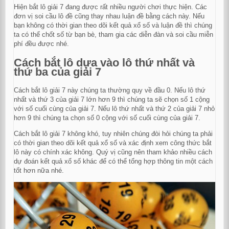
Hiện bắt lô giải 7 đang được rất nhiều người chơi thực hiện. Các
đơn vị soi cầu lô đề cũng thay nhau luận đề bằng cách này. Nếu
bạn không có thời gian theo dõi kết quả xổ số và luận đề thì chúng
ta có thể chốt số từ bạn bè, tham gia các diễn đàn và soi cầu miễn
phí đều được nhé.
Cách bắt lô dựa vào lô thứ nhất và
thứ ba của giải 7
Cách bắt lô giải 7 này chúng ta thường quy về đầu 0. Nếu lô thứ
nhất và thứ 3 của giải 7 lớn hơn 9 thì chúng ta sẽ chọn số 1 cộng
với số cuối cùng của giải 7. Nếu lô thứ nhất và thứ 2 của giải 7 nhỏ
hơn 9 thì chúng ta chọn số 0 cộng với số cuối cùng của giải 7.
Cách bắt lô giải 7 không khó, tuy nhiên chúng đòi hỏi chúng ta phải
có thời gian theo dõi kết quả xổ số và xác định xem công thức bắt
lô này có chính xác không. Quý vị cũng nên tham khảo nhiều cách
dự đoán kết quả xổ số khác để có thể tổng hợp thông tin một cách
tốt hơn nữa nhé.