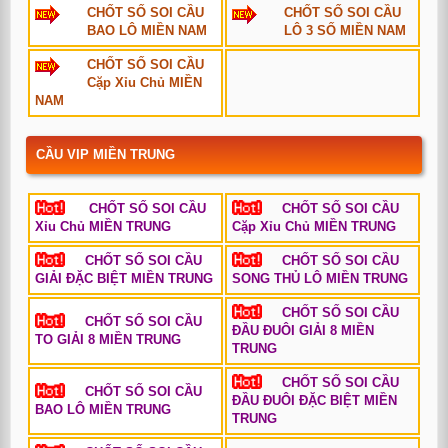
CHỐT SỐ SOI CẦU
CHỐT SỐ SOI CẦU
BAO LÔ MIỀN NAM
LÔ 3 SỐ MIỀN NAM
CHỐT SỐ SOI CẦU
Cặp Xỉu Chủ MIỀN
NAM
CẦU VIP MIỀN TRUNG
CHỐT SỐ SOI CẦU
CHỐT SỐ SOI CẦU
Xỉu Chủ MIỀN TRUNG
Cặp Xỉu Chủ MIỀN TRUNG
CHỐT SỐ SOI CẦU
CHỐT SỐ SOI CẦU
GIẢI ĐẶC BIỆT MIỀN TRUNG
SONG THỦ LÔ MIỀN TRUNG
CHỐT SỐ SOI CẦU
CHỐT SỐ SOI CẦU
ĐẦU ĐUÔI GIẢI 8 MIỀN
TO GIẢI 8 MIỀN TRUNG
TRUNG
CHỐT SỐ SOI CẦU
CHỐT SỐ SOI CẦU
ĐẦU ĐUÔI ĐẶC BIỆT MIỀN
BAO LÔ MIỀN TRUNG
TRUNG