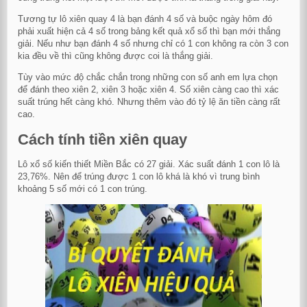
Tương tự lô xiên quay 4 là bạn đánh 4 số và buộc ngày hôm đó
phải xuất hiện cả 4 số trong bảng kết quả xổ số thì bạn mới thắng
giải. Nếu như bạn đánh 4 số nhưng chỉ có 1 con không ra còn 3 con
kia đều về thì cũng không được coi là thắng giải.
Tùy vào mức độ chắc chắn trong những con số anh em lựa chọn
để đánh theo xiên 2, xiên 3 hoặc xiên 4. Số xiên càng cao thì xác
suất trúng hết càng khó. Nhưng thêm vào đó tỷ lệ ăn tiền càng rất
cao.
Cách tính tiền xiên quay
Lô xổ số kiến thiết Miền Bắc có 27 giải. Xác suất đánh 1 con lô là
23,76%. Nên để trúng được 1 con lô khá là khó vì trung bình
khoảng 5 số mới có 1 con trúng.