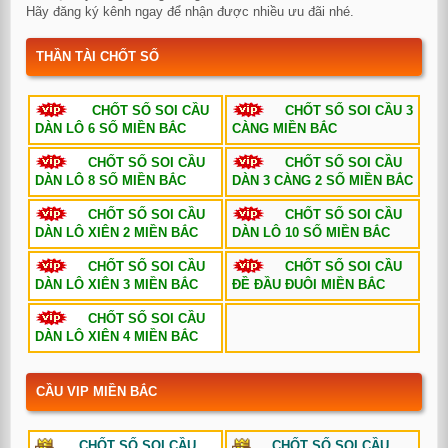
Hãy đăng ký kênh ngay để nhận được nhiều ưu đãi nhé.
THẦN TÀI CHỐT SỐ
CHỐT SỐ SOI CẦU
CHỐT SỐ SOI CẦU 3
DÀN LÔ 6 SỐ MIỀN BẮC
CÀNG MIỀN BẮC
CHỐT SỐ SOI CẦU
CHỐT SỐ SOI CẦU
DÀN LÔ 8 SỐ MIỀN BẮC
DÀN 3 CÀNG 2 SỐ MIỀN BẮC
CHỐT SỐ SOI CẦU
CHỐT SỐ SOI CẦU
DÀN LÔ XIÊN 2 MIỀN BẮC
DÀN LÔ 10 SỐ MIỀN BẮC
CHỐT SỐ SOI CẦU
CHỐT SỐ SOI CẦU
DÀN LÔ XIÊN 3 MIỀN BẮC
ĐỀ ĐẦU ĐUÔI MIỀN BẮC
CHỐT SỐ SOI CẦU
DÀN LÔ XIÊN 4 MIỀN BẮC
CẦU VIP MIỀN BẮC
CHỐT SỐ SOI CẦU
CHỐT SỐ SOI CẦU