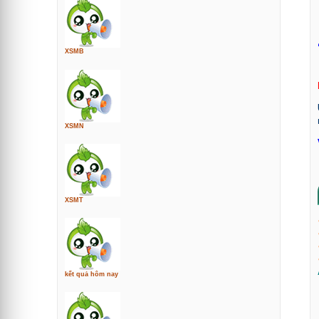
XSMB
XSMN
XSMT
kết quả hôm nay