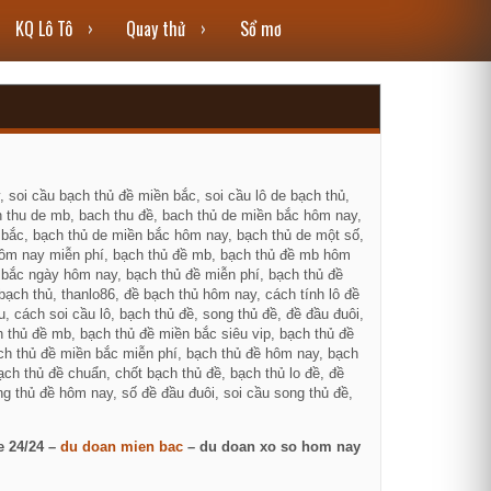
KQ Lô Tô
Quay thử
Sổ mơ
, soi cầu bạch thủ đề miền bắc, soi cầu lô de bạch thủ,
h thu de mb, bach thu đề, bach thủ de miền bắc hôm nay,
n bắc, bạch thủ de miền bắc hôm nay, bạch thủ de một số,
 hôm nay miễn phí, bạch thủ đề mb, bạch thủ đề mb hôm
 bắc ngày hôm nay, bạch thủ đề miễn phí, bạch thủ đề
bạch thủ, thanlo86, đề bạch thủ hôm nay, cách tính lô đề
, cách soi cầu lô, bạch thủ đề, song thủ đề, đề đầu đuôi,
 thủ đề mb, bạch thủ đề miền bắc siêu vip, bạch thủ đề
ch thủ đề miền bắc miễn phí, bạch thủ đề hôm nay, bạch
ạch thủ đề chuẩn, chốt bạch thủ đề, bạch thủ lo đề, đề
ng thủ đề hôm nay, số đề đầu đuôi, soi cầu song thủ đề,
e 24/24 –
du doan mien bac
– du doan xo so hom nay