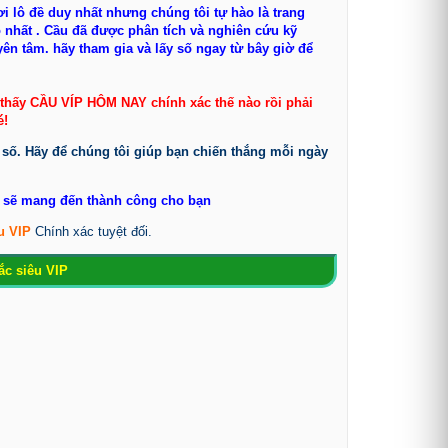
i lô đề duy nhất nhưng chúng tôi tự hào là trang
o nhất . Cầu đã được phân tích và nghiên cứu kỹ
ên tâm. hãy tham gia và lấy số ngay từ bây giờ để
thấy CẦU VÍP HÔM NAY chính xác thế nào rồi phải
é!
t số. Hãy để chúng tôi giúp bạn chiến thắng mỗi ngày
 sẽ mang đến thành công cho bạn
u VIP
Chính xác tuyệt đối.
ắc siêu VIP