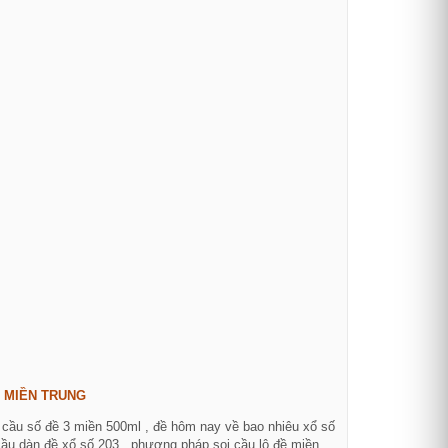
ủ MIỀN TRUNG
, cầu số đề 3 miền 500ml , đề hôm nay về bao nhiêu xổ số
, cầu dàn đề xổ số 203 , phương pháp soi cầu lô đề miền