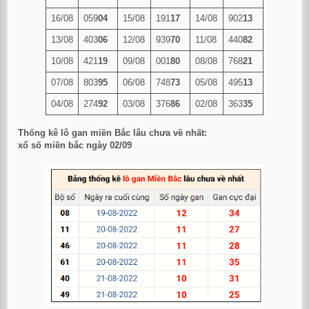
16/08
059
04
15/08
191
17
14/08
902
13
13/08
403
06
12/08
939
70
11/08
440
82
10/08
421
19
09/08
001
80
08/08
768
21
07/08
803
95
06/08
748
73
05/08
495
13
04/08
274
92
03/08
376
86
02/08
363
35
Thống kê lô gan miền Bắc lâu chưa về nhất:
xổ số miền bắc ngày 02/09