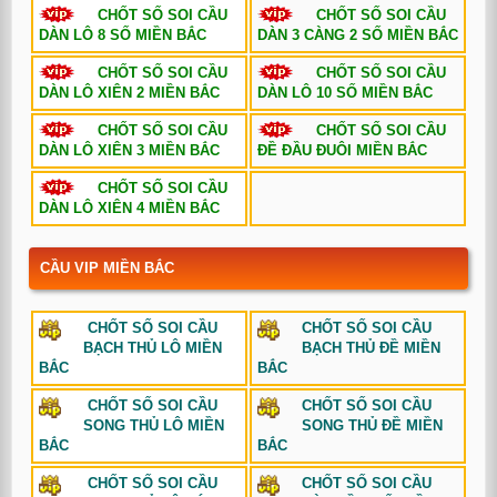
CHỐT SỐ SOI CẦU
CHỐT SỐ SOI CẦU
DÀN LÔ 8 SỐ MIỀN BẮC
DÀN 3 CÀNG 2 SỐ MIỀN BẮC
CHỐT SỐ SOI CẦU
CHỐT SỐ SOI CẦU
DÀN LÔ XIÊN 2 MIỀN BẮC
DÀN LÔ 10 SỐ MIỀN BẮC
CHỐT SỐ SOI CẦU
CHỐT SỐ SOI CẦU
DÀN LÔ XIÊN 3 MIỀN BẮC
ĐỀ ĐẦU ĐUÔI MIỀN BẮC
CHỐT SỐ SOI CẦU
DÀN LÔ XIÊN 4 MIỀN BẮC
CẦU VIP MIỀN BẮC
CHỐT SỐ SOI CẦU
CHỐT SỐ SOI CẦU
BẠCH THỦ LÔ MIỀN
BẠCH THỦ ĐỀ MIỀN
BẮC
BẮC
CHỐT SỐ SOI CẦU
CHỐT SỐ SOI CẦU
SONG THỦ LÔ MIỀN
SONG THỦ ĐỀ MIỀN
BẮC
BẮC
CHỐT SỐ SOI CẦU
CHỐT SỐ SOI CẦU