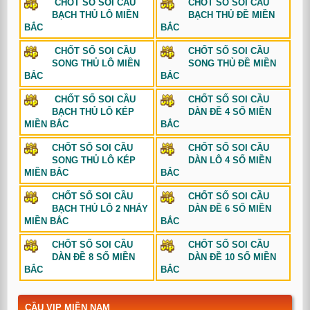
CHỐT SỐ SOI CẦU
CHỐT SỐ SOI CẦU
BẠCH THỦ LÔ MIỀN
BẠCH THỦ ĐỀ MIỀN
BẮC
BẮC
CHỐT SỐ SOI CẦU
CHỐT SỐ SOI CẦU
SONG THỦ LÔ MIỀN
SONG THỦ ĐỀ MIỀN
BẮC
BẮC
CHỐT SỐ SOI CẦU
CHỐT SỐ SOI CẦU
BẠCH THỦ LÔ KÉP
DÀN ĐỀ 4 SỐ MIỀN
MIỀN BẮC
BẮC
CHỐT SỐ SOI CẦU
CHỐT SỐ SOI CẦU
SONG THỦ LÔ KÉP
DÀN LÔ 4 SỐ MIỀN
MIỀN BẮC
BẮC
CHỐT SỐ SOI CẦU
CHỐT SỐ SOI CẦU
BẠCH THỦ LÔ 2 NHÁY
DÀN ĐỀ 6 SỐ MIỀN
MIỀN BẮC
BẮC
CHỐT SỐ SOI CẦU
CHỐT SỐ SOI CẦU
DÀN ĐỀ 8 SỐ MIỀN
DÀN ĐỀ 10 SỐ MIỀN
BẮC
BẮC
CẦU VIP MIỀN NAM