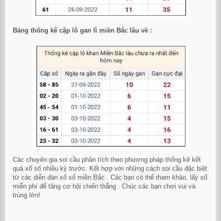
Bảng thống kê cặp lô gan lì miền Bắc lâu về :
Các chuyên gia soi cầu phân tích theo phương pháp thống kê kết
quả xổ số nhiều kỳ trước. Kết hợp với những cách soi cầu đặc biệt
từ các diễn đàn xổ số miền Bắc . Các bạn có thể tham khảo, lấy số
miễn phí để tăng cơ hội chiến thắng . Chúc các bạn chơi vui và
trúng lớn!