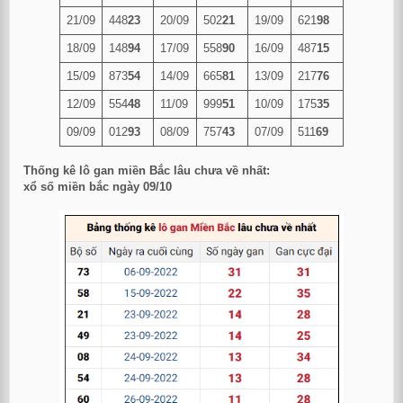
21/09
448
23
20/09
502
21
19/09
621
98
18/09
148
94
17/09
558
90
16/09
487
15
15/09
873
54
14/09
665
81
13/09
217
76
12/09
554
48
11/09
999
51
10/09
175
35
09/09
012
93
08/09
757
43
07/09
511
69
Thống kê lô gan miền Bắc lâu chưa về nhất:
xổ số miền bắc ngày 09/10