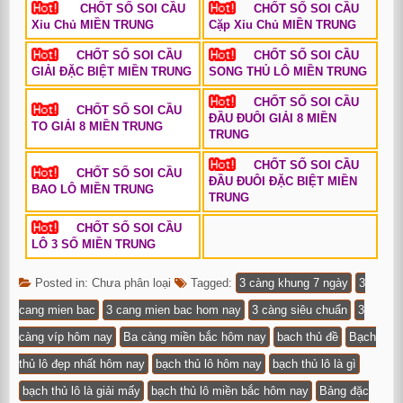
CHỐT SỐ SOI CẦU
CHỐT SỐ SOI CẦU
Xỉu Chủ MIỀN TRUNG
Cặp Xỉu Chủ MIỀN TRUNG
CHỐT SỐ SOI CẦU
CHỐT SỐ SOI CẦU
GIẢI ĐẶC BIỆT MIỀN TRUNG
SONG THỦ LÔ MIỀN TRUNG
CHỐT SỐ SOI CẦU
CHỐT SỐ SOI CẦU
ĐẦU ĐUÔI GIẢI 8 MIỀN
TO GIẢI 8 MIỀN TRUNG
TRUNG
CHỐT SỐ SOI CẦU
CHỐT SỐ SOI CẦU
ĐẦU ĐUÔI ĐẶC BIỆT MIỀN
BAO LÔ MIỀN TRUNG
TRUNG
CHỐT SỐ SOI CẦU
LÔ 3 SỐ MIỀN TRUNG
Posted in: Chưa phân loại
Tagged:
3 càng khung 7 ngày
3
cang mien bac
3 cang mien bac hom nay
3 càng siêu chuẩn
3
càng víp hôm nay
Ba càng miền bắc hôm nay
bach thủ đề
Bạch
thủ lô đẹp nhất hôm nay
bạch thủ lô hôm nay
bạch thủ lô là gì
bạch thủ lô là giải mấy
bạch thủ lô miền bắc hôm nay
Bảng đặc