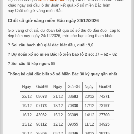
khảo ngay soi cầu lô dự đoán kết quả xổ số miền Bắc hôm
nay.Chốt số giờ vàng miền Bắc .
Chốt số giờ vàng miền Bắc ngày 24/12/2026
Giờ vàng chốt số, dự đoán kết quả xổ số thủ đô đầu đuôi, cặp lô
đẹp hôm nay ngày 24/12/2026, mời các bạn cùng tham khảo.
? Soi cầu bạch thủ giải đặc biệt đầu, đuôi: 9,0
? Dự đoán xổ số miền Bắc lô xiên bao lô 2 số: 37 – 62 – 82
? Soi cầu lô kép ngon: 88
Thống kê giải đặc biệt xổ số Miền Bắc 30 kỳ quay gần nhất
Ngày
GiảiĐB
Ngày
GiảiĐB
Ngày
GiảiĐB
22/12
090
78
21/12
386
83
20/12
742
71
19/12
071
73
18/12
708
30
17/12
731
57
16/12
430
32
15/12
960
09
14/12
277
00
13/12
981
12
12/12
090
55
11/12
349
25
10/12
252
06
09/12
343
46
08/12
291
15