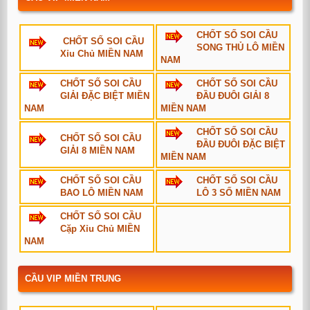
CHỐT SỐ SOI CẦU
CHỐT SỐ SOI CẦU
SONG THỦ LÔ MIỀN
Xỉu Chủ MIỀN NAM
NAM
CHỐT SỐ SOI CẦU
CHỐT SỐ SOI CẦU
GIẢI ĐẶC BIỆT MIỀN
ĐẦU ĐUÔI GIẢI 8
NAM
MIỀN NAM
CHỐT SỐ SOI CẦU
CHỐT SỐ SOI CẦU
ĐẦU ĐUÔI ĐẶC BIỆT
GIẢI 8 MIỀN NAM
MIỀN NAM
CHỐT SỐ SOI CẦU
CHỐT SỐ SOI CẦU
BAO LÔ MIỀN NAM
LÔ 3 SỐ MIỀN NAM
CHỐT SỐ SOI CẦU
Cặp Xỉu Chủ MIỀN
NAM
CẦU VIP MIỀN TRUNG