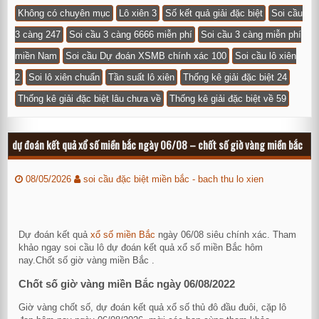
Không có chuyên mục
Lô xiên 3
Số kết quả giải đặc biệt
Soi cầu
3 càng 247
Soi cầu 3 càng 6666 miễn phí
Soi cầu 3 càng miễn phí
miền Nam
Soi cầu Dự đoán XSMB chính xác 100
Soi cầu lô xiên
2
Soi lô xiên chuẩn
Tần suất lô xiên
Thống kê giải đặc biệt 24
Thống kê giải đặc biệt lâu chưa về
Thống kê giải đặc biệt về 59
dự đoán kết quả xổ số miền bắc ngày 06/08 – chốt số giờ vàng miền bắc
08/05/2026
soi cầu đặc biệt miền bắc - bach thu lo xien
Dự đoán kết quả
xổ số miền Bắc
ngày 06/08 siêu chính xác. Tham
khảo ngay soi cầu lô dự đoán kết quả xổ số miền Bắc hôm
nay.Chốt số giờ vàng miền Bắc .
Chốt số giờ vàng miền Bắc ngày 06/08/202
2
Giờ vàng chốt số, dự đoán kết quả xổ số thủ đô đầu đuôi, cặp lô