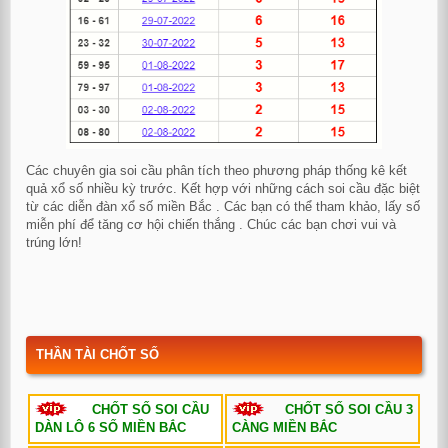
Các chuyên gia soi cầu phân tích theo phương pháp thống kê kết
quả xổ số nhiều kỳ trước. Kết hợp với những cách soi cầu đặc biệt
từ các diễn đàn xổ số miền Bắc . Các bạn có thể tham khảo, lấy số
miễn phí để tăng cơ hội chiến thắng . Chúc các bạn chơi vui và
trúng lớn!
THẦN TÀI CHỐT SỐ
CHỐT SỐ SOI CẦU
CHỐT SỐ SOI CẦU 3
DÀN LÔ 6 SỐ MIỀN BẮC
CÀNG MIỀN BẮC