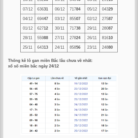
07/12
636
31
06/12
717
84
05/12
043
29
04/12
694
47
03/12
855
07
02/12
275
87
01/12
627
12
30/11
717
38
29/11
280
87
28/11
559
88
27/11
278
24
26/11
816
10
25/11
643
13
24/11
858
56
23/11
248
80
Thống kê lô gan miền Bắc lâu chưa về nhất:
xổ số miền bắc ngày 24/12