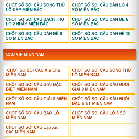
CHỐT SỐ SOI CẦU SONG THỦ
CHỐT SỐ SOI CẦU DÀN LÔ 4
LÔ KÉP MIỀN BẮC
SỐ MIỀN BẮC
CHỐT SỐ SOI CẦU BẠCH THỦ
CHỐT SỐ SOI CẦU DÀN ĐỀ 6
LÔ 2 NHÁY MIỀN BẮC
SỐ MIỀN BẮC
CHỐT SỐ SOI CẦU DÀN ĐỀ 8
CHỐT SỐ SOI CẦU DÀN ĐỀ 10
SỐ MIỀN BẮC
SỐ MIỀN BẮC
CẦU VIP MIỀN NAM
CHỐT SỐ SOI CẦU Xỉu Chủ
CHỐT SỐ SOI CẦU SONG THỦ
MIỀN NAM
LÔ MIỀN NAM
CHỐT SỐ SOI CẦU GIẢI ĐẶC
CHỐT SỐ SOI CẦU ĐẦU ĐUÔI
BIỆT MIỀN NAM
GIẢI 8 MIỀN NAM
CHỐT SỐ SOI CẦU GIẢI 8 MIỀN
CHỐT SỐ SOI CẦU ĐẦU ĐUÔI
NAM
ĐẶC BIỆT MIỀN NAM
CHỐT SỐ SOI CẦU BAO LÔ
CHỐT SỐ SOI CẦU LÔ 3 SỐ
MIỀN NAM
MIỀN NAM
CHỐT SỐ SOI CẦU Cặp Xỉu
Chủ MIỀN NAM