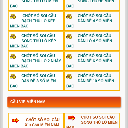
SONG THỦ LÔ MIỀN
SONG THỦ ĐỀ MIỀN
BẮC
BẮC
CHỐT SỐ SOI CẦU
CHỐT SỐ SOI CẦU
BẠCH THỦ LÔ KÉP
DÀN ĐỀ 4 SỐ MIỀN
MIỀN BẮC
BẮC
CHỐT SỐ SOI CẦU
CHỐT SỐ SOI CẦU
SONG THỦ LÔ KÉP
DÀN LÔ 4 SỐ MIỀN
MIỀN BẮC
BẮC
CHỐT SỐ SOI CẦU
CHỐT SỐ SOI CẦU
BẠCH THỦ LÔ 2 NHÁY
DÀN ĐỀ 6 SỐ MIỀN
MIỀN BẮC
BẮC
CHỐT SỐ SOI CẦU
CHỐT SỐ SOI CẦU
DÀN ĐỀ 8 SỐ MIỀN
DÀN ĐỀ 10 SỐ MIỀN
BẮC
BẮC
CẦU VIP MIỀN NAM
CHỐT SỐ SOI CẦU
CHỐT SỐ SOI CẦU
SONG THỦ LÔ MIỀN
Xỉu Chủ MIỀN NAM
NAM