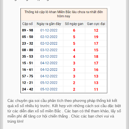
Các chuyên gia soi cầu phân tích theo phương pháp thống kê kết
quả xổ số nhiều kỳ trước. Kết hợp với những cách soi cầu đặc biệt
từ các diễn đàn xổ số miền Bắc . Các bạn có thể tham khảo, lấy số
miễn phí để tăng cơ hội chiến thắng . Chúc các bạn chơi vui và
trúng lớn!