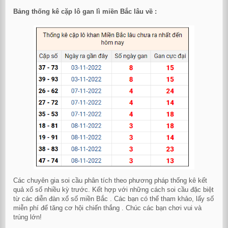
Bảng thống kê cặp lô gan lì miền Bắc lâu về :
Các chuyên gia soi cầu phân tích theo phương pháp thống kê kết
quả xổ số nhiều kỳ trước. Kết hợp với những cách soi cầu đặc biệt
từ các diễn đàn xổ số miền Bắc . Các bạn có thể tham khảo, lấy số
miễn phí để tăng cơ hội chiến thắng . Chúc các bạn chơi vui và
trúng lớn!