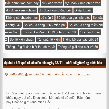
Bắc chính xác hôm nay
dự đoán xsmb
dự đoán xsmb chính xác
dự đoán xsmb chuẩn
dự đoán xsmb đặc biệt
Ghép lô xiên
Không có chuyên mục
Lô xiên 3
Số kết quả giải đặc biệt
Soi cầu
3 càng 247
Soi cầu 3 càng 6666 miễn phí
Soi cầu 3 càng miễn phí
miền Nam
Soi cầu Dự đoán XSMB chính xác 100
Soi cầu lô xiên
2
Soi lô xiên chuẩn
Tần suất lô xiên
Thống kê giải đặc biệt 24
Thống kê giải đặc biệt lâu chưa về
Thống kê giải đặc biệt về 59
dự đoán kết quả xổ số miền bắc ngày 13/11 – chốt số giờ vàng miền bắc
07/05/2026
soi cầu đặc biệt miền bắc - bach thu lo xien
Dự đoán kết quả
xổ số miền Bắc
ngày 13/11 siêu chính xác. Tham
khảo ngay soi cầu lô dự đoán kết quả xổ số miền Bắc hôm
nay.Chốt số giờ vàng miền Bắc .