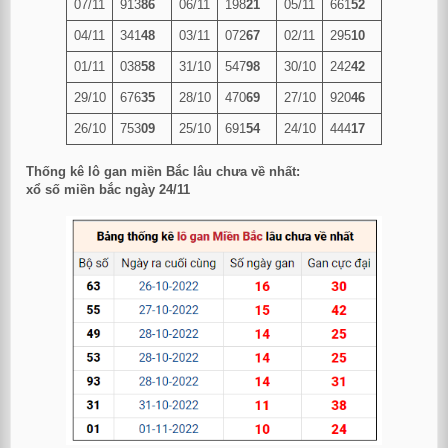
07/11
913
86
06/11
198
21
05/11
661
52
04/11
341
48
03/11
072
67
02/11
295
10
01/11
038
58
31/10
547
98
30/10
242
42
29/10
676
35
28/10
470
69
27/10
920
46
26/10
753
09
25/10
691
54
24/10
444
17
Thống kê lô gan miền Bắc lâu chưa về nhất:
xổ số miền bắc ngày 24/11