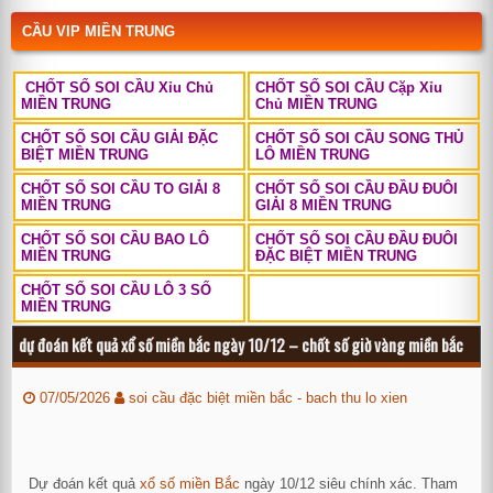
CẦU VIP MIỀN TRUNG
CHỐT SỐ SOI CẦU Xỉu Chủ
CHỐT SỐ SOI CẦU Cặp Xỉu
MIỀN TRUNG
Chủ MIỀN TRUNG
CHỐT SỐ SOI CẦU GIẢI ĐẶC
CHỐT SỐ SOI CẦU SONG THỦ
BIỆT MIỀN TRUNG
LÔ MIỀN TRUNG
CHỐT SỐ SOI CẦU TO GIẢI 8
CHỐT SỐ SOI CẦU ĐẦU ĐUÔI
MIỀN TRUNG
GIẢI 8 MIỀN TRUNG
CHỐT SỐ SOI CẦU BAO LÔ
CHỐT SỐ SOI CẦU ĐẦU ĐUÔI
MIỀN TRUNG
ĐẶC BIỆT MIỀN TRUNG
CHỐT SỐ SOI CẦU LÔ 3 SỐ
MIỀN TRUNG
dự đoán kết quả xổ số miền bắc ngày 10/12 – chốt số giờ vàng miền bắc
07/05/2026
soi cầu đặc biệt miền bắc - bach thu lo xien
Dự đoán kết quả
xổ số miền Bắc
ngày 10/12 siêu chính xác. Tham