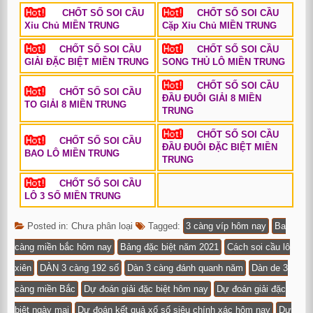
CHỐT SỐ SOI CẦU
CHỐT SỐ SOI CẦU
Xỉu Chủ MIỀN TRUNG
Cặp Xỉu Chủ MIỀN TRUNG
CHỐT SỐ SOI CẦU
CHỐT SỐ SOI CẦU
GIẢI ĐẶC BIỆT MIỀN TRUNG
SONG THỦ LÔ MIỀN TRUNG
CHỐT SỐ SOI CẦU
CHỐT SỐ SOI CẦU
ĐẦU ĐUÔI GIẢI 8 MIỀN
TO GIẢI 8 MIỀN TRUNG
TRUNG
CHỐT SỐ SOI CẦU
CHỐT SỐ SOI CẦU
ĐẦU ĐUÔI ĐẶC BIỆT MIỀN
BAO LÔ MIỀN TRUNG
TRUNG
CHỐT SỐ SOI CẦU
LÔ 3 SỐ MIỀN TRUNG
Posted in: Chưa phân loại
Tagged:
3 càng víp hôm nay
Ba
càng miền bắc hôm nay
Bảng đặc biệt năm 2021
Cách soi cầu lô
xiên
DÀN 3 càng 192 số
Dàn 3 càng đánh quanh năm
Dàn de 3
càng miền Bắc
Dự đoán giải đặc biệt hôm nay
Dự đoán giải đặc
biệt ngày mai
Dự đoán kết quả xổ số siêu chính xác hôm nay
Dự