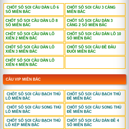
CHỐT SỐ SOI CẦU DÀN LÔ 6
CHỐT SỐ SOI CẦU 3 CÀNG
SỐ MIỀN BẮC
MIỀN BẮC
CHỐT SỐ SOI CẦU DÀN LÔ 8
CHỐT SỐ SOI CẦU DÀN 3
SỐ MIỀN BẮC
CÀNG 2 SỐ MIỀN BẮC
CHỐT SỐ SOI CẦU DÀN LÔ
CHỐT SỐ SOI CẦU DÀN LÔ 10
XIÊN 2 MIỀN BẮC
SỐ MIỀN BẮC
CHỐT SỐ SOI CẦU DÀN LÔ
CHỐT SỐ SOI CẦU ĐỀ ĐẦU
XIÊN 3 MIỀN BẮC
ĐUÔI MIỀN BẮC
CHỐT SỐ SOI CẦU DÀN LÔ
XIÊN 4 MIỀN BẮC
CẦU VIP MIỀN BẮC
CHỐT SỐ SOI CẦU BẠCH THỦ
CHỐT SỐ SOI CẦU BẠCH THỦ
LÔ MIỀN BẮC
ĐỀ MIỀN BẮC
CHỐT SỐ SOI CẦU SONG THỦ
CHỐT SỐ SOI CẦU SONG THỦ
LÔ MIỀN BẮC
ĐỀ MIỀN BẮC
CHỐT SỐ SOI CẦU BẠCH THỦ
CHỐT SỐ SOI CẦU DÀN ĐỀ 4
LÔ KÉP MIỀN BẮC
SỐ MIỀN BẮC