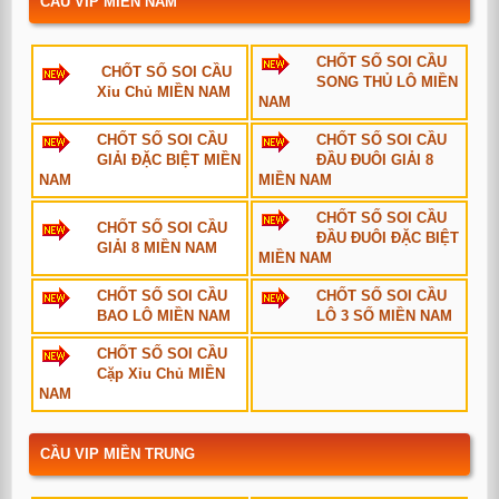
CẦU VIP MIỀN NAM
CHỐT SỐ SOI CẦU
CHỐT SỐ SOI CẦU
SONG THỦ LÔ MIỀN
Xỉu Chủ MIỀN NAM
NAM
CHỐT SỐ SOI CẦU
CHỐT SỐ SOI CẦU
GIẢI ĐẶC BIỆT MIỀN
ĐẦU ĐUÔI GIẢI 8
NAM
MIỀN NAM
CHỐT SỐ SOI CẦU
CHỐT SỐ SOI CẦU
ĐẦU ĐUÔI ĐẶC BIỆT
GIẢI 8 MIỀN NAM
MIỀN NAM
CHỐT SỐ SOI CẦU
CHỐT SỐ SOI CẦU
BAO LÔ MIỀN NAM
LÔ 3 SỐ MIỀN NAM
CHỐT SỐ SOI CẦU
Cặp Xỉu Chủ MIỀN
NAM
CẦU VIP MIỀN TRUNG