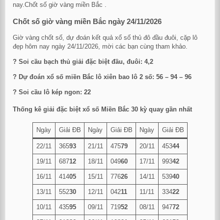
nay.Chốt số giờ vàng miền Bắc .
Chốt số giờ vàng miền Bắc ngày 24/11/2026
Giờ vàng chốt số, dự đoán kết quả xổ số thủ đô đầu đuôi, cặp lô
đẹp hôm nay ngày 24/11/2026, mời các bạn cùng tham khảo.
? Soi cầu bạch thủ giải đặc biệt đầu, đuôi: 4,2
? Dự đoán xổ số miền Bắc lô xiên bao lô 2 số: 56 – 94 – 96
? Soi cầu lô kép ngon: 22
Thống kê giải đặc biệt xổ số Miền Bắc 30 kỳ quay gần nhất
Ngày
Giải ĐB
Ngày
Giải ĐB
Ngày
Giải ĐB
22/11
365
93
21/11
475
79
20/11
453
44
19/11
687
12
18/11
049
60
17/11
993
42
16/11
414
05
15/11
776
26
14/11
539
40
13/11
552
30
12/11
042
11
11/11
334
22
10/11
435
95
09/11
719
52
08/11
947
72