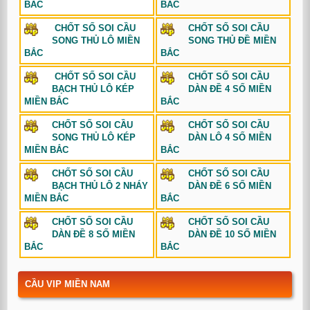
BẮC
BẮC
CHỐT SỐ SOI CẦU
CHỐT SỐ SOI CẦU
SONG THỦ LÔ MIỀN
SONG THỦ ĐỀ MIỀN
BẮC
BẮC
CHỐT SỐ SOI CẦU
CHỐT SỐ SOI CẦU
BẠCH THỦ LÔ KÉP
DÀN ĐỀ 4 SỐ MIỀN
MIỀN BẮC
BẮC
CHỐT SỐ SOI CẦU
CHỐT SỐ SOI CẦU
SONG THỦ LÔ KÉP
DÀN LÔ 4 SỐ MIỀN
MIỀN BẮC
BẮC
CHỐT SỐ SOI CẦU
CHỐT SỐ SOI CẦU
BẠCH THỦ LÔ 2 NHÁY
DÀN ĐỀ 6 SỐ MIỀN
MIỀN BẮC
BẮC
CHỐT SỐ SOI CẦU
CHỐT SỐ SOI CẦU
DÀN ĐỀ 8 SỐ MIỀN
DÀN ĐỀ 10 SỐ MIỀN
BẮC
BẮC
CẦU VIP MIỀN NAM