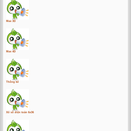
Max 3D
Max 4D
Thống kê
Xổ số điện toán 6x36