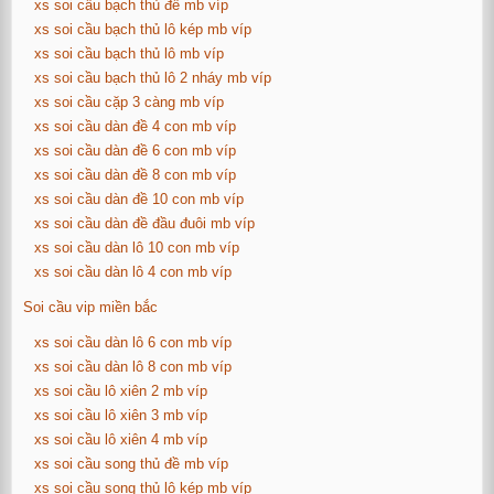
xs soi cầu bạch thủ đề mb víp
xs soi cầu bạch thủ lô kép mb víp
xs soi cầu bạch thủ lô mb víp
xs soi cầu bạch thủ lô 2 nháy mb víp
xs soi cầu cặp 3 càng mb víp
xs soi cầu dàn đề 4 con mb víp
xs soi cầu dàn đề 6 con mb víp
xs soi cầu dàn đề 8 con mb víp
xs soi cầu dàn đề 10 con mb víp
xs soi cầu dàn đề đầu đuôi mb víp
xs soi cầu dàn lô 10 con mb víp
xs soi cầu dàn lô 4 con mb víp
Soi cầu vip miền bắc
xs soi cầu dàn lô 6 con mb víp
xs soi cầu dàn lô 8 con mb víp
xs soi cầu lô xiên 2 mb víp
xs soi cầu lô xiên 3 mb víp
xs soi cầu lô xiên 4 mb víp
xs soi cầu song thủ đề mb víp
xs soi cầu song thủ lô kép mb víp