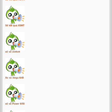
Sổ kết quả XSMT
xổ số vietlott
Xo so mega 6/45
xổ số Power 6/55