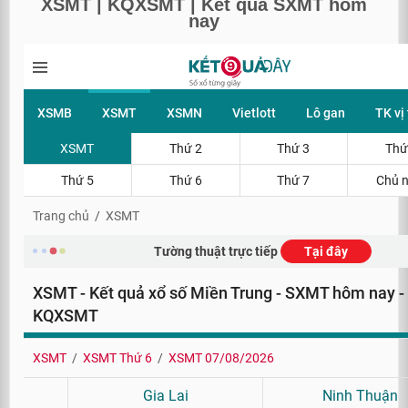
XSMT | KQXSMT | Kết quả SXMT hôm
nay