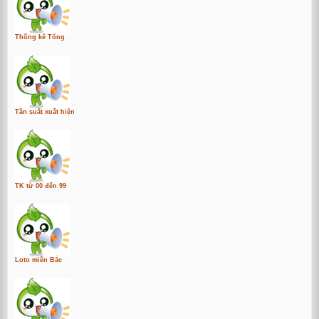
Thống kê Tổng
Tần suất xuất hiện
TK từ 00 đến 99
Loto miền Bắc