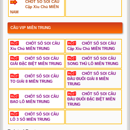
CHỐT SỐ SOI CẦU
Cặp Xỉu Chủ MIỀN
NAM
CẦU VIP MIỀN TRUNG
CHỐT SỐ SOI CẦU
CHỐT SỐ SOI CẦU
Xỉu Chủ MIỀN TRUNG
Cặp Xỉu Chủ MIỀN TRUNG
CHỐT SỐ SOI CẦU
CHỐT SỐ SOI CẦU
GIẢI ĐẶC BIỆT MIỀN TRUNG
SONG THỦ LÔ MIỀN TRUNG
CHỐT SỐ SOI CẦU
CHỐT SỐ SOI CẦU
ĐẦU ĐUÔI GIẢI 8 MIỀN
TO GIẢI 8 MIỀN TRUNG
TRUNG
CHỐT SỐ SOI CẦU
CHỐT SỐ SOI CẦU
ĐẦU ĐUÔI ĐẶC BIỆT MIỀN
BAO LÔ MIỀN TRUNG
TRUNG
CHỐT SỐ SOI CẦU
LÔ 3 SỐ MIỀN TRUNG