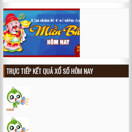
TRỰC TIẾP KẾT QUẢ XỔ SỐ HÔM NAY
XSMB