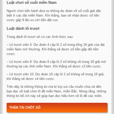
Luật chơi số cuối miền Nam
Người chơi tiến hành đưa ra những dự đoán về số cuối giải đặc
biệt ở các đài miền Nam. Khi thắng, bạn sẽ nhận được số tiền
cược gấp 9 lần so với tiền đặt cọc.
Luật đánh lô trượt
Trong đánh lô trượt sẽ có các hình thức sau:
– Lô trượt xiên 4: Dự đoán 4 cặp lô 2 số trong tổng 18 giải của đài
miền Nam mở thưởng. Khi thắng sẽ được số tiền gấp đôi tiền
cược.
– Lô trượt xiên 8: Dự đoán 8 cặp lô 2 số không về trong 18 giải mở
thưởng tại các tỉnh miền Nam. Khi thắng sẽ được x3 tiền cược.
– Lô trượt xiên 10: Dự đoán 10 cặp lô 2 số không về trong 18 giải,
khi thắng sẽ được x4 tiền cược.
Trên đây là những thông tin mà bí kíp soi cầu muốn chia sẻ đến
bạn đọc về luật chơi lô đề miền Nam, miền Bắc. Mong rằng, những
thông tin bổ ích này sẽ giúp bạn đọc hiểu hơn về lô đề các miền.
THẦN TÀI CHỐT SỐ