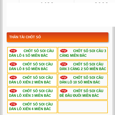
THẦN TÀI CHỐT SỐ
CHỐT SỐ SOI CẦU
CHỐT SỐ SOI CẦU 3
DÀN LÔ 6 SỐ MIỀN BẮC
CÀNG MIỀN BẮC
CHỐT SỐ SOI CẦU
CHỐT SỐ SOI CẦU
DÀN LÔ 8 SỐ MIỀN BẮC
DÀN 3 CÀNG 2 SỐ MIỀN BẮC
CHỐT SỐ SOI CẦU
CHỐT SỐ SOI CẦU
DÀN LÔ XIÊN 2 MIỀN BẮC
DÀN LÔ 10 SỐ MIỀN BẮC
CHỐT SỐ SOI CẦU
CHỐT SỐ SOI CẦU
DÀN LÔ XIÊN 3 MIỀN BẮC
ĐỀ ĐẦU ĐUÔI MIỀN BẮC
CHỐT SỐ SOI CẦU
DÀN LÔ XIÊN 4 MIỀN BẮC