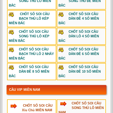
SONG THỦ LÔ MIỀN
SONG THỦ ĐỀ MIỀN
BẮC
BẮC
CHỐT SỐ SOI CẦU
CHỐT SỐ SOI CẦU
BẠCH THỦ LÔ KÉP
DÀN ĐỀ 4 SỐ MIỀN
MIỀN BẮC
BẮC
CHỐT SỐ SOI CẦU
CHỐT SỐ SOI CẦU
SONG THỦ LÔ KÉP
DÀN LÔ 4 SỐ MIỀN
MIỀN BẮC
BẮC
CHỐT SỐ SOI CẦU
CHỐT SỐ SOI CẦU
BẠCH THỦ LÔ 2 NHÁY
DÀN ĐỀ 6 SỐ MIỀN
MIỀN BẮC
BẮC
CHỐT SỐ SOI CẦU
CHỐT SỐ SOI CẦU
DÀN ĐỀ 8 SỐ MIỀN
DÀN ĐỀ 10 SỐ MIỀN
BẮC
BẮC
CẦU VIP MIỀN NAM
CHỐT SỐ SOI CẦU
CHỐT SỐ SOI CẦU
SONG THỦ LÔ MIỀN
Xỉu Chủ MIỀN NAM
NAM