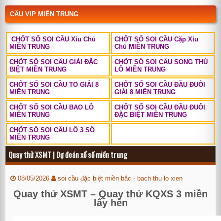
CẦU VIP MIỀN TRUNG
CHỐT SỐ SOI CẦU Xỉu Chủ
CHỐT SỐ SOI CẦU Cặp Xỉu
MIỀN TRUNG
Chủ MIỀN TRUNG
CHỐT SỐ SOI CẦU GIẢI ĐẶC
CHỐT SỐ SOI CẦU SONG THỦ
BIỆT MIỀN TRUNG
LÔ MIỀN TRUNG
CHỐT SỐ SOI CẦU TO GIẢI 8
CHỐT SỐ SOI CẦU ĐẦU ĐUÔI
MIỀN TRUNG
GIẢI 8 MIỀN TRUNG
CHỐT SỐ SOI CẦU BAO LÔ
CHỐT SỐ SOI CẦU ĐẦU ĐUÔI
MIỀN TRUNG
ĐẶC BIỆT MIỀN TRUNG
CHỐT SỐ SOI CẦU LÔ 3 SỐ
MIỀN TRUNG
Quay thử XSMT | Dự đoán xổ số miền trung
08/05/2026
soi cầu đặc biệt miền bắc - bach thu lo xien
Quay thử XSMT – Quay thử KQXS 3 miền
lấy hên