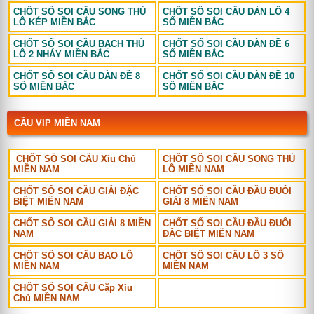
CHỐT SỐ SOI CẦU SONG THỦ
CHỐT SỐ SOI CẦU DÀN LÔ 4
LÔ KÉP MIỀN BẮC
SỐ MIỀN BẮC
CHỐT SỐ SOI CẦU BẠCH THỦ
CHỐT SỐ SOI CẦU DÀN ĐỀ 6
LÔ 2 NHÁY MIỀN BẮC
SỐ MIỀN BẮC
CHỐT SỐ SOI CẦU DÀN ĐỀ 8
CHỐT SỐ SOI CẦU DÀN ĐỀ 10
SỐ MIỀN BẮC
SỐ MIỀN BẮC
CẦU VIP MIỀN NAM
CHỐT SỐ SOI CẦU Xỉu Chủ
CHỐT SỐ SOI CẦU SONG THỦ
MIỀN NAM
LÔ MIỀN NAM
CHỐT SỐ SOI CẦU GIẢI ĐẶC
CHỐT SỐ SOI CẦU ĐẦU ĐUÔI
BIỆT MIỀN NAM
GIẢI 8 MIỀN NAM
CHỐT SỐ SOI CẦU GIẢI 8 MIỀN
CHỐT SỐ SOI CẦU ĐẦU ĐUÔI
NAM
ĐẶC BIỆT MIỀN NAM
CHỐT SỐ SOI CẦU BAO LÔ
CHỐT SỐ SOI CẦU LÔ 3 SỐ
MIỀN NAM
MIỀN NAM
CHỐT SỐ SOI CẦU Cặp Xỉu
Chủ MIỀN NAM