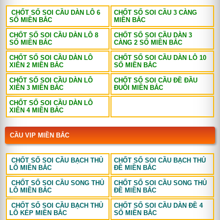
CHỐT SỐ SOI CẦU DÀN LÔ 6
CHỐT SỐ SOI CẦU 3 CÀNG
SỐ MIỀN BẮC
MIỀN BẮC
CHỐT SỐ SOI CẦU DÀN LÔ 8
CHỐT SỐ SOI CẦU DÀN 3
SỐ MIỀN BẮC
CÀNG 2 SỐ MIỀN BẮC
CHỐT SỐ SOI CẦU DÀN LÔ
CHỐT SỐ SOI CẦU DÀN LÔ 10
XIÊN 2 MIỀN BẮC
SỐ MIỀN BẮC
CHỐT SỐ SOI CẦU DÀN LÔ
CHỐT SỐ SOI CẦU ĐỀ ĐẦU
XIÊN 3 MIỀN BẮC
ĐUÔI MIỀN BẮC
CHỐT SỐ SOI CẦU DÀN LÔ
XIÊN 4 MIỀN BẮC
CẦU VIP MIỀN BẮC
CHỐT SỐ SOI CẦU BẠCH THỦ
CHỐT SỐ SOI CẦU BẠCH THỦ
LÔ MIỀN BẮC
ĐỀ MIỀN BẮC
CHỐT SỐ SOI CẦU SONG THỦ
CHỐT SỐ SOI CẦU SONG THỦ
LÔ MIỀN BẮC
ĐỀ MIỀN BẮC
CHỐT SỐ SOI CẦU BẠCH THỦ
CHỐT SỐ SOI CẦU DÀN ĐỀ 4
LÔ KÉP MIỀN BẮC
SỐ MIỀN BẮC