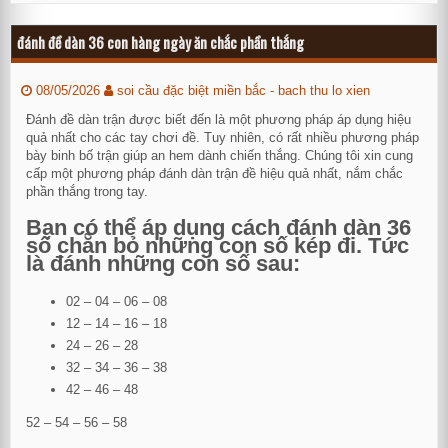
đánh đề dàn 36 con hàng ngày ăn chắc phần thắng
08/05/2026
soi cầu đặc biệt miền bắc - bach thu lo xien
Đánh đề dàn trận được biết đến là một phương pháp áp dụng hiệu
quả nhất cho các tay chơi đề. Tuy nhiên, có rất nhiều phương pháp
bày binh bố trận giúp an hem dành chiến thắng. Chúng tôi xin cung
cấp một phương pháp đánh dàn trận đề hiệu quả nhất, nắm chắc
phần thắng trong tay.
Bạn có thể áp dụng cách đánh dàn 36
số chẵn bỏ những con số kép đi. Tức
là đánh những con số sau:
02 – 04 – 06 – 08
12 – 14 – 16 – 18
24 – 26 – 28
32 – 34 – 36 – 38
42 – 46 – 48
52 – 54 – 56 – 58