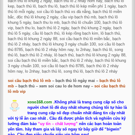
bạch thủ lô khung 2 ngày, bạch thủ lô 2 nháy hôm nay, bach thu lo
kep, bạch thủ lô, bạch thu lô, bạch thủ lô kép miễn phí 1 ngày, bạch
thủ lô mỗi ngày, soi cầu lô bạch thủ xs đà nẵng, bạch thủ lô miền
bắc, độc thủ lô khung 2 ngày, cầu vip bạch thủ mb, bạch thủ lô
khung 5 ngày, bach thu lo mb, bạch thủ lô chuẩn 100, bạch thủ lô
vip, bach thu lo, bạch thủ lô 2 ngày, bạch thủ khung 2 ngày, bạch
thủ lô 5 ngày, cầu lô bạch thủ, lô kép rồng bạch kim, lô bạch thủ,
bạch thủ lô khung 2 ngày 88, soi cầu bạch thủ lô miền bắc, bạch
thủ lô 2 nháy, bạch thủ lô khung 3 ngày chuẩn 100, soi cầu lô bạch
thủ 8785, bạch thủ lô 2 nháy hôm nay, lo 2nhay, bạch thủ lô, song
thủ lô, bạch thủ lô 2 nháy, lô bạch thủ, bạch thủ lô khung 2 ngày 88,
soi cầu bạch thủ lô miền bắc, bạch thủ lô 2 nháy, bạch thủ lô khung
3 ngày chuẩn 100, soi cầu lô bạch thủ 8785, bạch thủ lô 2 nháy
hôm nay, lo 2nhay, bạch thủ lô, song thủ lô, bạch thủ lô 2 nháy
soi cầu bạch thủ lô mb
– bạch thủ lô ngày mai –
bạch thủ lô
mb
– bạch thủ – xem soi cau lo de hom nay –
soi cầu bạch thủ
lô mb vip
xoso168.com
.
Không phải là trang cung cấp số cho
người chơi lô đề duy nhất nhưng chúng tôi tự hào là
trang cung cấp số đẹp chuẩn nhất đáng tin cậy nhất
với tỷ lễ ăn cao nhất . Cầu đã được phân tích và nghiên cứu kỹ
lưỡng đảm bảo
“uy tín – chất lượng”
nên các bạn hoàn toàn
yên tâm. hãy tham gia và lấy số ngay từ bây giờ để “bigwin”
nào. Cầu đẹp siêu chuẩn siêu vip hôm nay!