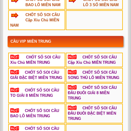
BAO LÔ MIỀN NAM
LÔ 3 SỐ MIỀN NAM
CHỐT SỐ SOI CẦU
Cặp Xỉu Chủ MIỀN
NAM
CẦU VIP MIỀN TRUNG
CHỐT SỐ SOI CẦU
CHỐT SỐ SOI CẦU
Xỉu Chủ MIỀN TRUNG
Cặp Xỉu Chủ MIỀN TRUNG
CHỐT SỐ SOI CẦU
CHỐT SỐ SOI CẦU
GIẢI ĐẶC BIỆT MIỀN TRUNG
SONG THỦ LÔ MIỀN TRUNG
CHỐT SỐ SOI CẦU
CHỐT SỐ SOI CẦU
ĐẦU ĐUÔI GIẢI 8 MIỀN
TO GIẢI 8 MIỀN TRUNG
TRUNG
CHỐT SỐ SOI CẦU
CHỐT SỐ SOI CẦU
ĐẦU ĐUÔI ĐẶC BIỆT MIỀN
BAO LÔ MIỀN TRUNG
TRUNG
CHỐT SỐ SOI CẦU