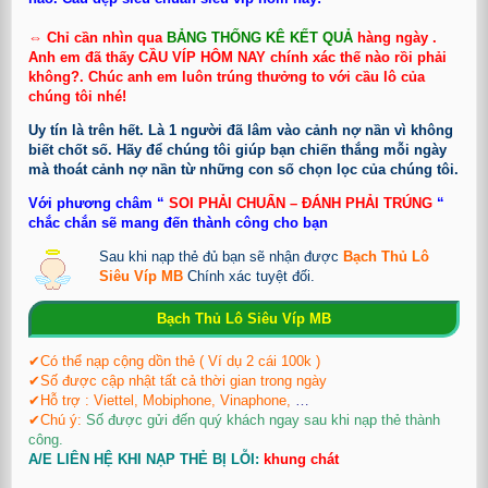
⇔ Chỉ cần nhìn qua
BẢNG THỐNG KÊ KẾT QUẢ
hàng ngày .
Anh em đã thấy CẦU VÍP HÔM NAY chính xác thế nào rồi phải
không?. Chúc anh em luôn trúng thưởng to với cầu lô của
chúng tôi nhé!
Uy tín là trên hết. Là 1 người đã lâm vào cảnh nợ nần vì không
biết chốt số. Hãy để chúng tôi giúp bạn chiến thắng mỗi ngày
mà thoát cảnh nợ nần từ những con số chọn lọc của chúng tôi.
Với phương châm “
SOI PHẢI CHUẨN – ĐÁNH PHẢI TRÚNG
“
chắc chắn sẽ mang đến thành công cho bạn
Sau khi nạp thẻ đủ bạn sẽ nhận được
Bạch Thủ Lô
Siêu Víp MB
Chính xác tuyệt đối.
Bạch Thủ Lô Siêu Víp MB
✔Có thể nạp cộng dồn thẻ ( Ví dụ 2 cái 100k )
✔Số được cập nhật tất cả thời gian trong ngày
✔Hỗ trợ : Viettel, Mobiphone, Vinaphone,
…
✔Chú ý:
Số được gửi đến quý khách ngay sau khi nạp thẻ thành
công.
A/E LIÊN HỆ KHI NẠP THẺ BỊ LỖI:
khung chát