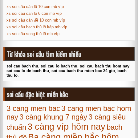
xs soi cầu dàn lô 10 con mb víp
xs soi cầu dàn lô 6 con mb víp
xs soi cầu dàn đề 10 con mb víp
xs soi cầu bạch thủ lô kép mb víp
xs soi cầu song thủ lô mb víp
Từ khóa soi cầu tìm kiếm nhiều
soi cau bach thu
,
soi cau lo bach thu
,
soi cau bach thu hom nay
,
soi cau lo de bach thu
,
soi cau bach thu mien bac 24 gio
,
bach
thu lo
,
soi cầu đặc biệt miền bắc
3 cang mien bac
3 cang mien bac hom
nay
3 càng khung 7 ngày
3 càng siêu
3 càng víp hôm nay
chuẩn
bach
Ba càng miền bắc hôm
thủ đề