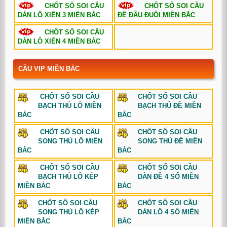
CHỐT SỐ SOI CẦU
CHỐT SỐ SOI CẦU
DÀN LÔ XIÊN 3 MIỀN BẮC
ĐỀ ĐẦU ĐUÔI MIỀN BẮC
CHỐT SỐ SOI CẦU
DÀN LÔ XIÊN 4 MIỀN BẮC
CẦU VIP MIỀN BẮC
CHỐT SỐ SOI CẦU
CHỐT SỐ SOI CẦU
BẠCH THỦ LÔ MIỀN
BẠCH THỦ ĐỀ MIỀN
BẮC
BẮC
CHỐT SỐ SOI CẦU
CHỐT SỐ SOI CẦU
SONG THỦ LÔ MIỀN
SONG THỦ ĐỀ MIỀN
BẮC
BẮC
CHỐT SỐ SOI CẦU
CHỐT SỐ SOI CẦU
BẠCH THỦ LÔ KÉP
DÀN ĐỀ 4 SỐ MIỀN
MIỀN BẮC
BẮC
CHỐT SỐ SOI CẦU
CHỐT SỐ SOI CẦU
SONG THỦ LÔ KÉP
DÀN LÔ 4 SỐ MIỀN
MIỀN BẮC
BẮC