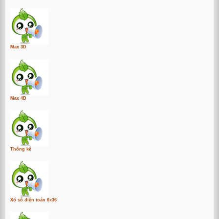
Max 3D
Max 4D
Thống kê
Xổ số điện toán 6x36