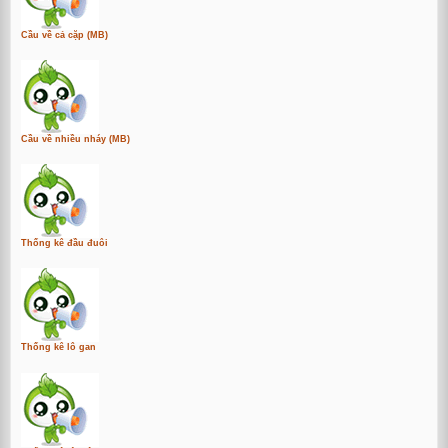
Cầu về cả cặp (MB)
Cầu về nhiều nháy (MB)
Thống kê đầu đuôi
Thống kê lô gan