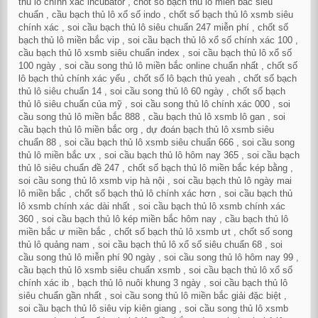
thủ lô chính xác incubator , chốt số bạch thủ lô miền bắc siêu
chuẩn , cầu bạch thủ lô xổ số indo , chốt số bạch thủ lô xsmb siêu
chính xác , soi cầu bạch thủ lô siêu chuẩn 247 miễn phí , chốt số
bạch thủ lô miền bắc vip , soi cầu bạch thủ lô xổ số chính xác 100 ,
cầu bạch thủ lô xsmb siêu chuẩn index , soi cầu bạch thủ lô xổ số
100 ngày , soi cầu song thủ lô miền bắc online chuẩn nhất , chốt số
lô bạch thủ chính xác yếu , chốt số lô bạch thủ yeah , chốt số bạch
thủ lô siêu chuẩn 14 , soi cầu song thủ lô 60 ngày , chốt số bạch
thủ lô siêu chuẩn của mỹ , soi cầu song thủ lô chính xác 000 , soi
cầu song thủ lô miền bắc 888 , cầu bạch thủ lô xsmb lô gan , soi
cầu bạch thủ lô miền bắc org , dự đoán bạch thủ lô xsmb siêu
chuẩn 88 , soi cầu bạch thủ lô xsmb siêu chuẩn 666 , soi cầu song
thủ lô miền bắc ưx , soi cầu bạch thủ lô hôm nay 365 , soi cầu bạch
thủ lô siêu chuẩn đề 247 , chốt số bạch thủ lô miền bắc kép bằng ,
soi cầu song thủ lô xsmb vip hà nội , soi cầu bạch thủ lô ngày mai
lô miền bắc , chốt số bạch thủ lô chính xác hơn , soi cầu bạch thủ
lô xsmb chính xác dài nhất , soi cầu bạch thủ lô xsmb chính xác
360 , soi cầu bạch thủ lô kép miền bắc hôm nay , cầu bạch thủ lô
miền bắc ư miền bắc , chốt số bạch thủ lô xsmb ưt , chốt số song
thủ lô quảng nam , soi cầu bạch thủ lô xổ số siêu chuẩn 68 , soi
cầu song thủ lô miễn phí 90 ngày , soi cầu song thủ lô hôm nay 99 ,
cầu bạch thủ lô xsmb siêu chuẩn xsmb , soi cầu bạch thủ lô xổ số
chính xác ib , bạch thủ lô nuôi khung 3 ngày , soi cầu bạch thủ lô
siêu chuẩn gần nhất , soi cầu song thủ lô miền bắc giải đặc biệt ,
soi cầu bạch thủ lô siêu vip kiên giang , soi cầu song thủ lô xsmb