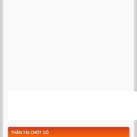
THẦN TÀI CHỐT SỐ