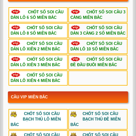
CHỐT SỐ SOI CẦU
CHỐT SỐ SOI CẦU 3
DÀN LÔ 6 SỐ MIỀN BẮC
CÀNG MIỀN BẮC
CHỐT SỐ SOI CẦU
CHỐT SỐ SOI CẦU
DÀN LÔ 8 SỐ MIỀN BẮC
DÀN 3 CÀNG 2 SỐ MIỀN BẮC
CHỐT SỐ SOI CẦU
CHỐT SỐ SOI CẦU
DÀN LÔ XIÊN 2 MIỀN BẮC
DÀN LÔ 10 SỐ MIỀN BẮC
CHỐT SỐ SOI CẦU
CHỐT SỐ SOI CẦU
DÀN LÔ XIÊN 3 MIỀN BẮC
ĐỀ ĐẦU ĐUÔI MIỀN BẮC
CHỐT SỐ SOI CẦU
DÀN LÔ XIÊN 4 MIỀN BẮC
CẦU VIP MIỀN BẮC
CHỐT SỐ SOI CẦU
CHỐT SỐ SOI CẦU
BẠCH THỦ LÔ MIỀN
BẠCH THỦ ĐỀ MIỀN
BẮC
BẮC
CHỐT SỐ SOI CẦU
CHỐT SỐ SOI CẦU