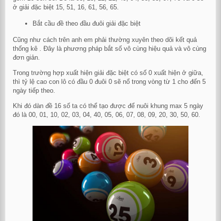
ở giải đặc biệt 15, 51, 16, 61, 56, 65.
Bắt cầu đề theo đầu đuôi giải đặc biệt
Cũng như cách trên anh em phải thường xuyên theo dõi kết quả
thống kê . Đây là phương pháp bắt số vô cùng hiệu quả và vô cùng
đơn giản.
Trong trường hợp xuất hiện giải đặc biệt có số 0 xuất hiện ở giữa,
thì tỷ lệ cao con lô có đầu 0 đuôi 0 sẽ nổ trong vòng từ 1 cho đến 5
ngày tiếp theo.
Khi đó dàn đề 16 số ta có thể tạo được để nuôi khung max 5 ngày
đó là 00, 01, 10, 02, 03, 04, 40, 05, 06, 07, 08, 09, 20, 30, 50, 60.