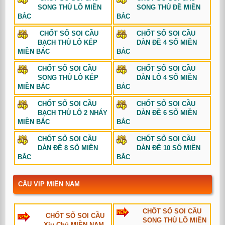
SONG THỦ LÔ MIỀN
SONG THỦ ĐỀ MIỀN
BẮC
BẮC
CHỐT SỐ SOI CẦU
CHỐT SỐ SOI CẦU
BẠCH THỦ LÔ KÉP
DÀN ĐỀ 4 SỐ MIỀN
MIỀN BẮC
BẮC
CHỐT SỐ SOI CẦU
CHỐT SỐ SOI CẦU
SONG THỦ LÔ KÉP
DÀN LÔ 4 SỐ MIỀN
MIỀN BẮC
BẮC
CHỐT SỐ SOI CẦU
CHỐT SỐ SOI CẦU
BẠCH THỦ LÔ 2 NHÁY
DÀN ĐỀ 6 SỐ MIỀN
MIỀN BẮC
BẮC
CHỐT SỐ SOI CẦU
CHỐT SỐ SOI CẦU
DÀN ĐỀ 8 SỐ MIỀN
DÀN ĐỀ 10 SỐ MIỀN
BẮC
BẮC
CẦU VIP MIỀN NAM
CHỐT SỐ SOI CẦU
CHỐT SỐ SOI CẦU
SONG THỦ LÔ MIỀN
Xỉu Chủ MIỀN NAM