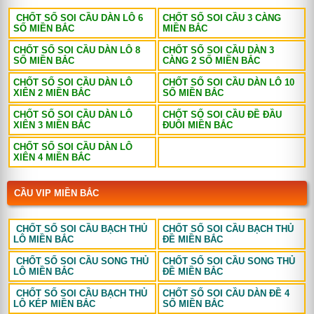
CHỐT SỐ SOI CẦU DÀN LÔ 6
CHỐT SỐ SOI CẦU 3 CÀNG
SỐ MIỀN BẮC
MIỀN BẮC
CHỐT SỐ SOI CẦU DÀN LÔ 8
CHỐT SỐ SOI CẦU DÀN 3
SỐ MIỀN BẮC
CÀNG 2 SỐ MIỀN BẮC
CHỐT SỐ SOI CẦU DÀN LÔ
CHỐT SỐ SOI CẦU DÀN LÔ 10
XIÊN 2 MIỀN BẮC
SỐ MIỀN BẮC
CHỐT SỐ SOI CẦU DÀN LÔ
CHỐT SỐ SOI CẦU ĐỀ ĐẦU
XIÊN 3 MIỀN BẮC
ĐUÔI MIỀN BẮC
CHỐT SỐ SOI CẦU DÀN LÔ
XIÊN 4 MIỀN BẮC
CẦU VIP MIỀN BẮC
CHỐT SỐ SOI CẦU BẠCH THỦ
CHỐT SỐ SOI CẦU BẠCH THỦ
LÔ MIỀN BẮC
ĐỀ MIỀN BẮC
CHỐT SỐ SOI CẦU SONG THỦ
CHỐT SỐ SOI CẦU SONG THỦ
LÔ MIỀN BẮC
ĐỀ MIỀN BẮC
CHỐT SỐ SOI CẦU BẠCH THỦ
CHỐT SỐ SOI CẦU DÀN ĐỀ 4
LÔ KÉP MIỀN BẮC
SỐ MIỀN BẮC