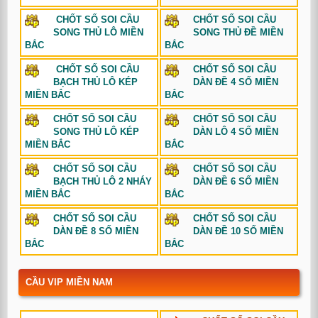
CHỐT SỐ SOI CẦU
CHỐT SỐ SOI CẦU
SONG THỦ LÔ MIỀN
SONG THỦ ĐỀ MIỀN
BẮC
BẮC
CHỐT SỐ SOI CẦU
CHỐT SỐ SOI CẦU
BẠCH THỦ LÔ KÉP
DÀN ĐỀ 4 SỐ MIỀN
MIỀN BẮC
BẮC
CHỐT SỐ SOI CẦU
CHỐT SỐ SOI CẦU
SONG THỦ LÔ KÉP
DÀN LÔ 4 SỐ MIỀN
MIỀN BẮC
BẮC
CHỐT SỐ SOI CẦU
CHỐT SỐ SOI CẦU
BẠCH THỦ LÔ 2 NHÁY
DÀN ĐỀ 6 SỐ MIỀN
MIỀN BẮC
BẮC
CHỐT SỐ SOI CẦU
CHỐT SỐ SOI CẦU
DÀN ĐỀ 8 SỐ MIỀN
DÀN ĐỀ 10 SỐ MIỀN
BẮC
BẮC
CẦU VIP MIỀN NAM