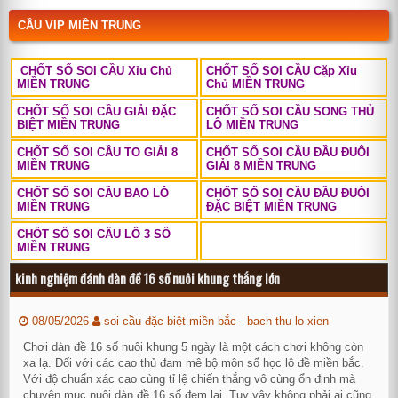
CẦU VIP MIỀN TRUNG
CHỐT SỐ SOI CẦU Xỉu Chủ
CHỐT SỐ SOI CẦU Cặp Xỉu
MIỀN TRUNG
Chủ MIỀN TRUNG
CHỐT SỐ SOI CẦU GIẢI ĐẶC
CHỐT SỐ SOI CẦU SONG THỦ
BIỆT MIỀN TRUNG
LÔ MIỀN TRUNG
CHỐT SỐ SOI CẦU TO GIẢI 8
CHỐT SỐ SOI CẦU ĐẦU ĐUÔI
MIỀN TRUNG
GIẢI 8 MIỀN TRUNG
CHỐT SỐ SOI CẦU BAO LÔ
CHỐT SỐ SOI CẦU ĐẦU ĐUÔI
MIỀN TRUNG
ĐẶC BIỆT MIỀN TRUNG
CHỐT SỐ SOI CẦU LÔ 3 SỐ
MIỀN TRUNG
kinh nghiệm đánh dàn đề 16 số nuôi khung thắng lớn
08/05/2026
soi cầu đặc biệt miền bắc - bach thu lo xien
Chơi dàn đề 16 số nuôi khung 5 ngày là một cách chơi không còn
xa lạ. Đối với các cao thủ đam mê bộ môn số học lô đề miền bắc.
Với độ chuẩn xác cao cùng tỉ lệ chiến thắng vô cùng ổn định mà
chuyên mục nuôi dàn đề 16 số đem lại. Tuy vậy không phải ai cũng