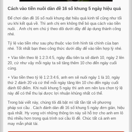
Cách vào tiền nuôi dàn đề 16 số khung 5 ngày hiệu quả
Để chơi dàn đề 16 số nuôi khung đạt hiệu quả kinh tế cũng như tối
ưu khi kết quả về. Thì anh chị em không thể bỏ qua cách vào tiền
nuôi. . Anh chị em chú ý theo dõi dưới đây để áp dụng thành công
nhé.
Tỷ lệ vào tiền như sau phụ thuộc vào tình hình tài chính của bạn
nhé. Tốt nhất bạn theo công thức dưới đây để vào tiền hợp lý nhé.
+ Vào tiền theo lệ 1:2:3:4:5, ngày đầu tiên ta sẽ đánh 10, ngày 2 lên
20, cứ như vậy mỗi ngày ta sẽ tăng thêm 10 cho đến ngày cuối
cùng.
+ Vào tiền theo tỷ lệ 1:2:3:4:6, anh em sẽ nuôi ngày 1 là 10, ngày
thứ 2 đánh 20 và cứ thế mỗi ngày tăng lên 10 cho đến ngày cuối
đánh 60 điểm. Khi nuôi khung 5 ngày thì anh em nên lựa chọn tỷ lệ
này để có thể thu lại được lợi nhuận khủng nhất có thể.
Trong bài viết này, chúng tôi đã bật mí tất tần tật về phương
pháp soi cầu . Cách đánh dàn đề 16 số khung 5 ngày đơn giản, hiệu
quả nhất. Hy vọng với những thông tin này sẽ hỗ trợ cho anh em lô
thủ nhiều hơn trong quá trình soi cầu lô đề. Chúc tất cả anh em
may mắn phát tài.