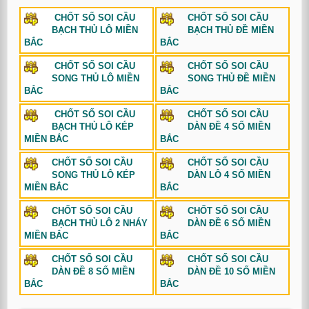
CHỐT SỐ SOI CẦU
CHỐT SỐ SOI CẦU
BẠCH THỦ LÔ MIỀN
BẠCH THỦ ĐỀ MIỀN
BẮC
BẮC
CHỐT SỐ SOI CẦU
CHỐT SỐ SOI CẦU
SONG THỦ LÔ MIỀN
SONG THỦ ĐỀ MIỀN
BẮC
BẮC
CHỐT SỐ SOI CẦU
CHỐT SỐ SOI CẦU
BẠCH THỦ LÔ KÉP
DÀN ĐỀ 4 SỐ MIỀN
MIỀN BẮC
BẮC
CHỐT SỐ SOI CẦU
CHỐT SỐ SOI CẦU
SONG THỦ LÔ KÉP
DÀN LÔ 4 SỐ MIỀN
MIỀN BẮC
BẮC
CHỐT SỐ SOI CẦU
CHỐT SỐ SOI CẦU
BẠCH THỦ LÔ 2 NHÁY
DÀN ĐỀ 6 SỐ MIỀN
MIỀN BẮC
BẮC
CHỐT SỐ SOI CẦU
CHỐT SỐ SOI CẦU
DÀN ĐỀ 8 SỐ MIỀN
DÀN ĐỀ 10 SỐ MIỀN
BẮC
BẮC