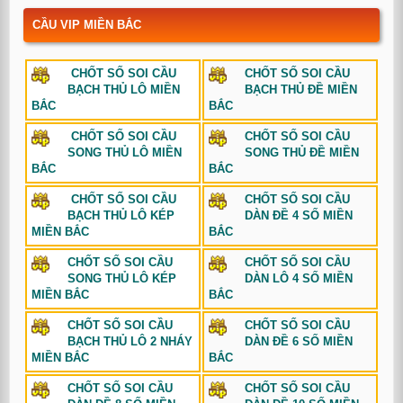
CẦU VIP MIỀN BẮC
CHỐT SỐ SOI CẦU
CHỐT SỐ SOI CẦU
BẠCH THỦ LÔ MIỀN
BẠCH THỦ ĐỀ MIỀN
BẮC
BẮC
CHỐT SỐ SOI CẦU
CHỐT SỐ SOI CẦU
SONG THỦ LÔ MIỀN
SONG THỦ ĐỀ MIỀN
BẮC
BẮC
CHỐT SỐ SOI CẦU
CHỐT SỐ SOI CẦU
BẠCH THỦ LÔ KÉP
DÀN ĐỀ 4 SỐ MIỀN
MIỀN BẮC
BẮC
CHỐT SỐ SOI CẦU
CHỐT SỐ SOI CẦU
SONG THỦ LÔ KÉP
DÀN LÔ 4 SỐ MIỀN
MIỀN BẮC
BẮC
CHỐT SỐ SOI CẦU
CHỐT SỐ SOI CẦU
BẠCH THỦ LÔ 2 NHÁY
DÀN ĐỀ 6 SỐ MIỀN
MIỀN BẮC
BẮC
CHỐT SỐ SOI CẦU
CHỐT SỐ SOI CẦU