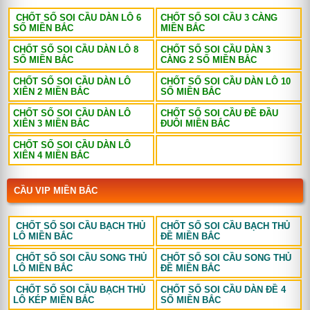
CHỐT SỐ SOI CẦU DÀN LÔ 6
CHỐT SỐ SOI CẦU 3 CÀNG
SỐ MIỀN BẮC
MIỀN BẮC
CHỐT SỐ SOI CẦU DÀN LÔ 8
CHỐT SỐ SOI CẦU DÀN 3
SỐ MIỀN BẮC
CÀNG 2 SỐ MIỀN BẮC
CHỐT SỐ SOI CẦU DÀN LÔ
CHỐT SỐ SOI CẦU DÀN LÔ 10
XIÊN 2 MIỀN BẮC
SỐ MIỀN BẮC
CHỐT SỐ SOI CẦU DÀN LÔ
CHỐT SỐ SOI CẦU ĐỀ ĐẦU
XIÊN 3 MIỀN BẮC
ĐUÔI MIỀN BẮC
CHỐT SỐ SOI CẦU DÀN LÔ
XIÊN 4 MIỀN BẮC
CẦU VIP MIỀN BẮC
CHỐT SỐ SOI CẦU BẠCH THỦ
CHỐT SỐ SOI CẦU BẠCH THỦ
LÔ MIỀN BẮC
ĐỀ MIỀN BẮC
CHỐT SỐ SOI CẦU SONG THỦ
CHỐT SỐ SOI CẦU SONG THỦ
LÔ MIỀN BẮC
ĐỀ MIỀN BẮC
CHỐT SỐ SOI CẦU BẠCH THỦ
CHỐT SỐ SOI CẦU DÀN ĐỀ 4
LÔ KÉP MIỀN BẮC
SỐ MIỀN BẮC