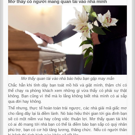
Mơ thấy có người mang quan tài vào nhà mình
Mơ thấy quan tài vào nhà báo hiệu bạn gặp may mắn
Chắc hẳn khi tỉnh dậy bạn toát mồ hôi và giật mình, thậm chí có
thể chạy ra phòng khách xem những gì vừa thấy có phải sự thật
không. Bạn cũng vì thế mà lo lắng không biết nhà mình có ai sắp
qua đời hay không.
Thế nhưng, thực tế hoàn toàn trái ngược, các nhà giải mã giấc mơ
cho rằng đây lại là điềm lành. Nó báo hiệu thời gian tới gia đình bạn
sẽ có một niềm vui hay công việc thuận lợi. Mơ thấy quan tài khi
có ai đó mang tới nhà bạn có thể là điềm báo bạn sắp có quý nhân
phù trợ, bạn có cơ hội tăng lương, thăng chức. Nếu có người thân