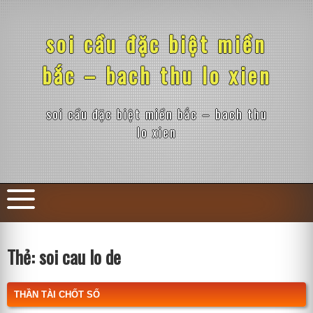
Skip
to
content
soi cầu đặc biệt miền
bắc – bach thu lo xien
soi cầu đặc biệt miền bắc – bach thu
lo xien
Thẻ:
soi cau lo de
THẦN TÀI CHỐT SỐ