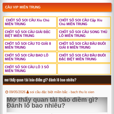
CẦU VIP MIỀN TRUNG
CHỐT SỐ SOI CẦU Xỉu Chủ
CHỐT SỐ SOI CẦU Cặp Xỉu
MIỀN TRUNG
Chủ MIỀN TRUNG
CHỐT SỐ SOI CẦU GIẢI ĐẶC
CHỐT SỐ SOI CẦU SONG THỦ
BIỆT MIỀN TRUNG
LÔ MIỀN TRUNG
CHỐT SỐ SOI CẦU TO GIẢI 8
CHỐT SỐ SOI CẦU ĐẦU ĐUÔI
MIỀN TRUNG
GIẢI 8 MIỀN TRUNG
CHỐT SỐ SOI CẦU BAO LÔ
CHỐT SỐ SOI CẦU ĐẦU ĐUÔI
MIỀN TRUNG
ĐẶC BIỆT MIỀN TRUNG
CHỐT SỐ SOI CẦU LÔ 3 SỐ
MIỀN TRUNG
mơ thấy quan tài báo điềm gì? đánh lô bao nhiêu?
09/05/2026
soi cầu đặc biệt miền bắc - bach thu lo xien
Mơ thấy quan tài báo điềm gì?
Đánh lô bao nhiêu?