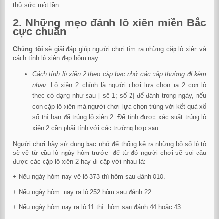
thử sức một lần.
2. Những mẹo đánh lô xiên miền Bắc
cực chuẩn
Chúng tôi
sẽ giải đáp giúp người chơi tìm ra những cặp lô xiên và
cách tính lô xiên đẹp hôm nay.
Cách tính lô xiên 2:theo cặp bạc nhớ các cặp thường đi kèm
nhau:
Lô xiên 2 chính là người chơi lựa chọn ra 2 con lô
theo có dạng như sau [ số 1; số 2] để đánh trong ngày, nếu
con cặp lô xiên mà người chơi lựa chọn trùng với kết quả xổ
số thì bạn đã trúng lô xiên 2. Để tính được xác suất trúng lô
xiên 2 cần phải tính với các trường hợp sau
Người chơi hãy sử dụng bạc nhớ để thống kê ra những bộ số lô tô
sẽ về từ cầu lô ngày hôm trước. để từ đó người chơi sẽ soi cầu
được các cặp lô xiên 2 hay đi cặp với nhau là:
+ Nếu ngày hôm nay về lô 373 thì hôm sau đánh 010.
+ Nếu ngày hôm nay ra lô 252 hôm sau đánh 22.
+ Nếu ngày hôm nay ra lô 11 thì hôm sau đánh 44 hoặc 43.