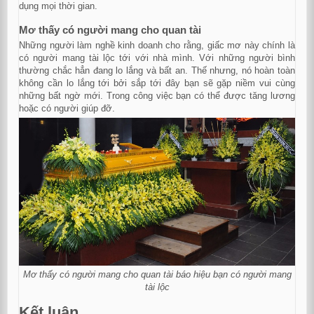
dụng mọi thời gian.
Mơ thấy có người mang cho quan tài
Những người làm nghề kinh doanh cho rằng, giấc mơ này chính là
có người mang tài lộc tới với nhà mình. Với những người bình
thường chắc hẳn đang lo lắng và bất an. Thế nhưng, nó hoàn toàn
không cần lo lắng tới bởi sắp tới đây bạn sẽ gặp niềm vui cùng
những bất ngờ mới. Trong công việc bạn có thể được tăng lương
hoặc có người giúp đỡ.
Mơ thấy có người mang cho quan tài báo hiệu bạn có người mang
tài lộc
Kết luận