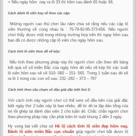
+ Nếu ngày hôm nay ra lô 33 thì hôm sau đánh 65 hoặc 66.
Cách đánh lô xiên hay về theo các cặp:
Những người cao thủ chơi lâu năm chia sẻ rằng nếu các cặp lô
xiên thường về cùng nhau là : 75-79-92-95-373-656. Nếu người
chơi thấy được một trong những trường hợp trên thì ngay hôm sau
bạn đã có được những cặp lô xiên cho ngày hôm sau.
Cách tính lô xiên theo đề về kép:
Nếu tính theo phương pháp này thì người chơi cần theo dõi bảng
kết quả xổ số miền Bắc của ngày hôm đó nếu về kép thì xác suất
lô xiên hôm sau sẽ về 010- 060 – 151- 565. Trong 1 tuần sau đó sẽ
ra lô 1 trong các con số sau: 232 -282 – 373 – 787
Cách tính theo cầu chạm số đầu giải đặc biệt thứ 2:
Với cách tính này người chơi có thể xem số đầu tiên của giải đặc
biệt ngày thứ 2 tuần này là bao nhiêu, để từ đó ta lập dàn tổng của
nó rồi ghép lại đánh dàn xiên 2 cho tuần đó. Chắc chắn người chơi
theo phương pháp này cần phải kiên trì nuôi khung 2 đến 3 ngày.
Hy vọng bài viết chia sẻ
Hé lộ cách tính lô xiên đẹp hôm nay,
Đánh lô xiên miền Bắc cực chuẩn
giúp người chơi bắt được lô