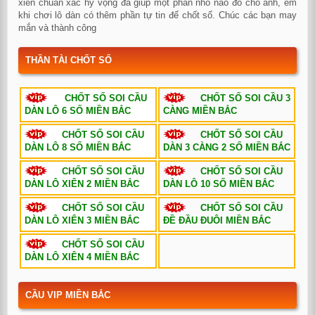
xiên chuẩn xác hy vọng đã giúp một phần nhỏ nào đó cho anh, em
khi chơi lô dàn có thêm phần tự tin để chốt số. Chúc các bạn may
mắn và thành công
THẦN TÀI CHỐT SỐ
CHỐT SỐ SOI CẦU
CHỐT SỐ SOI CẦU 3
DÀN LÔ 6 SỐ MIỀN BẮC
CÀNG MIỀN BẮC
CHỐT SỐ SOI CẦU
CHỐT SỐ SOI CẦU
DÀN LÔ 8 SỐ MIỀN BẮC
DÀN 3 CÀNG 2 SỐ MIỀN BẮC
CHỐT SỐ SOI CẦU
CHỐT SỐ SOI CẦU
DÀN LÔ XIÊN 2 MIỀN BẮC
DÀN LÔ 10 SỐ MIỀN BẮC
CHỐT SỐ SOI CẦU
CHỐT SỐ SOI CẦU
DÀN LÔ XIÊN 3 MIỀN BẮC
ĐỀ ĐẦU ĐUÔI MIỀN BẮC
CHỐT SỐ SOI CẦU
DÀN LÔ XIÊN 4 MIỀN BẮC
CẦU VIP MIỀN BẮC