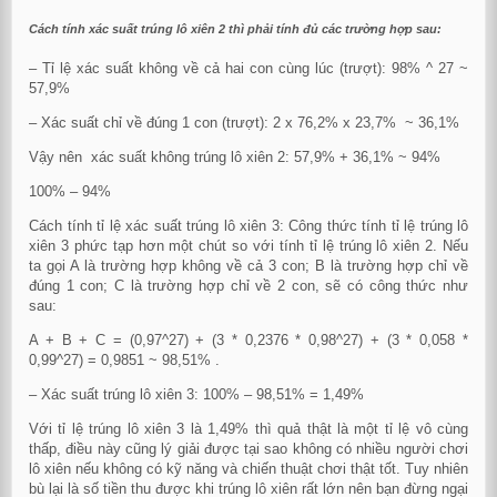
Cách tính xác suất trúng lô xiên 2 thì phải tính đủ các trường hợp sau:
– Tỉ lệ xác suất không về cả hai con cùng lúc (trượt): 98% ^ 27 ~
57,9%
– Xác suất chỉ về đúng 1 con (trượt): 2 x 76,2% x 23,7% ~ 36,1%
Vậy nên xác suất không trúng lô xiên 2: 57,9% + 36,1% ~ 94%
100% – 94%
Cách tính tỉ lệ xác suất trúng lô xiên 3: Công thức tính tỉ lệ trúng lô
xiên 3 phức tạp hơn một chút so với tính tỉ lệ trúng lô xiên 2. Nếu
ta gọi A là trường hợp không về cả 3 con; B là trường hợp chỉ về
đúng 1 con; C là trường hợp chỉ về 2 con, sẽ có công thức như
sau:
A + B + C = (0,97^27) + (3 * 0,2376 * 0,98^27) + (3 * 0,058 *
0,99^27) = 0,9851 ~ 98,51% .
– Xác suất trúng lô xiên 3: 100% – 98,51% = 1,49%
Với tỉ lệ trúng lô xiên 3 là 1,49% thì quả thật là một tỉ lệ vô cùng
thấp, điều này cũng lý giải được tại sao không có nhiều người chơi
lô xiên nếu không có kỹ năng và chiến thuật chơi thật tốt. Tuy nhiên
bù lại là số tiền thu được khi trúng lô xiên rất lớn nên bạn đừng ngại