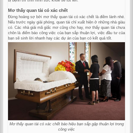
bị bệnh thì tình hình sức khỏe sẽ tốt lên.
Mơ thấy quan tài có xác chết
Đừng hoảng sợ bởi mơ thấy quan tài có xác chết là điềm lành nhé.
Nếu trước ngày giải phóng, quan tài chỉ xuất hiện ở những nhà giàu
có. Các nhà giải mã giấc mơ cũng cho hay, mơ thấy quan tài chưa
chôn là điểm báo công việc của bạn sắp thuận lợi, việc đầu tư của
bạn sẽ sinh lời nhanh hay các dự án của bạn có kết quả tốt.
Mơ thấy quan tài có xác chết báo hiệu bạn sắp gặp thuận lợi trong
công việc