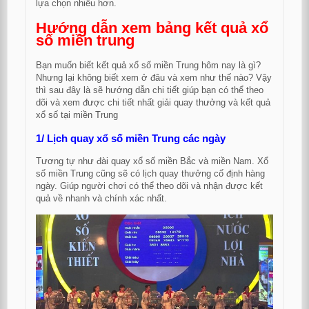
lựa chọn nhiều hơn.
Hướng dẫn xem bảng kết quả xổ
số miền trung
Bạn muốn biết kết quả xổ số miền Trung hôm nay là gì?
Nhưng lại không biết xem ở đâu và xem như thế nào? Vậy
thì sau đây là sẽ hướng dẫn chi tiết giúp bạn có thể theo
dõi và xem được chi tiết nhất giải quay thưởng và kết quả
xổ số tại miền Trung
1/ Lịch quay xổ số miền Trung các ngày
Tương tự như đài quay xổ số miền Bắc và miền Nam. Xổ
số miền Trung cũng sẽ có lịch quay thưởng cố định hàng
ngày. Giúp người chơi có thể theo dõi và nhận được kết
quả về nhanh và chính xác nhất.