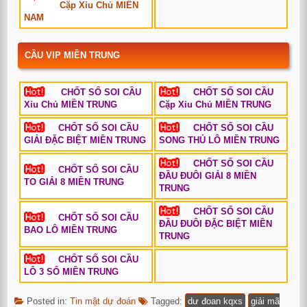
Cặp Xỉu Chủ MIỀN
NAM
CẦU VIP MIỀN TRUNG
CHỐT SỐ SOI CẦU
CHỐT SỐ SOI CẦU
Xỉu Chủ MIỀN TRUNG
Cặp Xỉu Chủ MIỀN TRUNG
CHỐT SỐ SOI CẦU
CHỐT SỐ SOI CẦU
GIẢI ĐẶC BIỆT MIỀN TRUNG
SONG THỦ LÔ MIỀN TRUNG
CHỐT SỐ SOI CẦU
CHỐT SỐ SOI CẦU
ĐẦU ĐUÔI GIẢI 8 MIỀN
TO GIẢI 8 MIỀN TRUNG
TRUNG
CHỐT SỐ SOI CẦU
CHỐT SỐ SOI CẦU
ĐẦU ĐUÔI ĐẶC BIỆT MIỀN
BAO LÔ MIỀN TRUNG
TRUNG
CHỐT SỐ SOI CẦU
LÔ 3 SỐ MIỀN TRUNG
Posted in:
Tin mật dự đoán
Tagged:
dư đoan kqxs
giải mã