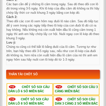
Các bạn cần để ý những lô câm trong ngày. Sau đó theo dõi con lô
đó trong vòng 3-5 ngày. Khi lô kép của đầu câm đó không ra thì hãy
chớp lấy thời cơ nuôi khung 3 ngày bằng con kép đó.
Cách 2:
Theo dõi các con lô xem hôm nay đuôi lô nào câm. Sau đó tiếp tục
để ý xem trong các ngày tiếp theo lô kép của con đuôi lô đó có ra
hay không. Nếu không mà còn xuất hiện đầu lô cũng câm trong 1
ngày thì anh em hãy chớp lấy cơ hội. Nuôi ngay con lô kép đó theo
khung 3 ngày.
Lưu ý:
Chúng ra cũng có thể bắt lô bằng đuôi của lô câm. Tương tự như
trên, bạn hãy theo dõi 3-5 ngày sau, nếu như con lô kép của đuôi
đó không ra, hơn nữa còn xuất hiện đầu lô câm của nó thì anh em
ngay hôm sau hãy nuôi con lô kép đó từ 1-3 ngày.
THẦN TÀI CHỐT SỐ
CHỐT SỐ SOI CẦU
CHỐT SỐ SOI CẦU 3
DÀN LÔ 6 SỐ MIỀN BẮC
CÀNG MIỀN BẮC
CHỐT SỐ SOI CẦU
CHỐT SỐ SOI CẦU
DÀN LÔ 8 SỐ MIỀN BẮC
DÀN 3 CÀNG 2 SỐ MIỀN BẮC