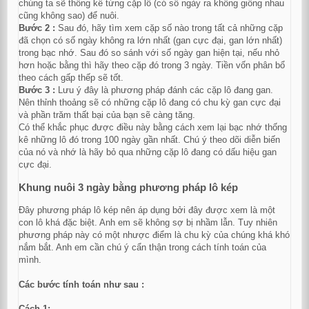
chúng ta sẽ thống kê từng cặp lô (có số ngày ra không giống nhau
cũng không sao) để nuôi.
Bước 2 :
Sau đó, hãy tìm xem cặp số nào trong tất cả những cặp
đã chọn có số ngày không ra lớn nhất (gan cực đại, gan lớn nhất)
trong bạc nhớ. Sau đó so sánh với số ngày gan hiện tại, nếu nhỏ
hơn hoặc bằng thì hãy theo cặp đó trong 3 ngày. Tiền vốn phân bổ
theo cách gấp thếp sẽ tốt.
Bước 3 :
Lưu ý đây là phương pháp đánh các cặp lô đang gan.
Nên thỉnh thoảng sẽ có những cặp lô đang có chu kỳ gan cực đại
và phần trăm thất bại của bạn sẽ càng tăng.
Có thể khắc phục được điều này bằng cách xem lại bạc nhớ thống
kê những lô đó trong 100 ngày gần nhất. Chú ý theo dõi diễn biến
của nó và nhớ là hãy bỏ qua những cặp lô đang có dấu hiệu gan
cực đại.
Khung nuôi 3 ngày bằng phương pháp lô kép
Đây phương pháp lô kép nên áp dụng bởi đây được xem là một
con lô khá đặc biệt. Anh em sẽ không sợ bị nhầm lẫn. Tuy nhiên
phương pháp này có một nhược điểm là chu kỳ của chúng khá khó
nắm bắt. Anh em cần chú ý cẩn thận trong cách tính toán của
mình.
Các bước tính toán như sau :
Cách 1: