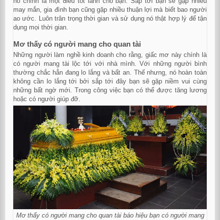
nó chính là một điều tốt lành cho bạn. Sắp tới bạn sẽ gặp nhiều
may mắn, gia đình bạn cũng gặp nhiều thuận lợi mà biết bao người
ao ước. Luôn trân trọng thời gian và sử dụng nó thật hợp lý để tận
dụng mọi thời gian.
Mơ thấy có người mang cho quan tài
Những người làm nghề kinh doanh cho rằng, giấc mơ này chính là
có người mang tài lộc tới với nhà mình. Với những người bình
thường chắc hẳn đang lo lắng và bất an. Thế nhưng, nó hoàn toàn
không cần lo lắng tới bởi sắp tới đây bạn sẽ gặp niềm vui cùng
những bất ngờ mới. Trong công việc bạn có thể được tăng lương
hoặc có người giúp đỡ.
Mơ thấy có người mang cho quan tài báo hiệu bạn có người mang