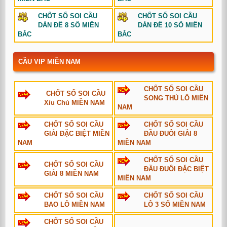
CHỐT SỐ SOI CẦU
CHỐT SỐ SOI CẦU
DÀN ĐỀ 8 SỐ MIỀN
DÀN ĐỀ 10 SỐ MIỀN
BẮC
BẮC
CẦU VIP MIỀN NAM
CHỐT SỐ SOI CẦU
CHỐT SỐ SOI CẦU
SONG THỦ LÔ MIỀN
Xỉu Chủ MIỀN NAM
NAM
CHỐT SỐ SOI CẦU
CHỐT SỐ SOI CẦU
GIẢI ĐẶC BIỆT MIỀN
ĐẦU ĐUÔI GIẢI 8
NAM
MIỀN NAM
CHỐT SỐ SOI CẦU
CHỐT SỐ SOI CẦU
ĐẦU ĐUÔI ĐẶC BIỆT
GIẢI 8 MIỀN NAM
MIỀN NAM
CHỐT SỐ SOI CẦU
CHỐT SỐ SOI CẦU
BAO LÔ MIỀN NAM
LÔ 3 SỐ MIỀN NAM
CHỐT SỐ SOI CẦU