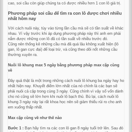
cao, soi cầu còn giúp chúng ta có được nhiều hơn 1 con lô giá trị.
Phương pháp soi cầu để tìm ra con lô được chơi nhiều
nhất hôm nay
Với cách nuôi này, tùy vào từng lần cầu mà sẽ có tần suất về khác
nhau. Vì vậy trước khi áp dụng phương pháp này thì anh em phải
nắm được những con lô đã có tần suất về nhiều trước đó.
Cũng nên thống kê những cầu mà đã quá lâu không xuất hiện (lô
gan, lô gan cực đại) để loại trừ, và cũng theo dõi nốt những cầu
thường xuyên ra.
Nuôi lô khung max 5 ngày bằng phương pháp max cặp cùng
về
Đây quả thật là một trong những cách nuôi lô khung ba ngày hay ho
nhất hiện nay. Khuyết điểm lớn nhất của nó chính là các bạn sẽ
phải nuôi cả cặp trong cùng 3 ngày. Cũng chính vì vậy số vốn dành
cho nó cũng sẽ lớn hơn khi nuôi lô bạch thủ. Bù lại, cách nuôi lô
khung 3 ngày này lại rất khoa học nên sẽ giảm thiểu rủi ro cho anh
em xuống thấp nhất.
Max cặp cùng về như thế nào
Bước 1 :
Bạn hãy tìm ra các con lô gan 8 ngày tuổi trở lên. Sau đó