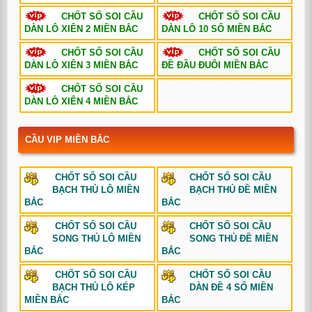
CHỐT SỐ SOI CẦU
CHỐT SỐ SOI CẦU
DÀN LÔ XIÊN 2 MIỀN BẮC
DÀN LÔ 10 SỐ MIỀN BẮC
CHỐT SỐ SOI CẦU
CHỐT SỐ SOI CẦU
DÀN LÔ XIÊN 3 MIỀN BẮC
ĐỀ ĐẦU ĐUÔI MIỀN BẮC
CHỐT SỐ SOI CẦU
DÀN LÔ XIÊN 4 MIỀN BẮC
CẦU VIP MIỀN BẮC
CHỐT SỐ SOI CẦU
CHỐT SỐ SOI CẦU
BẠCH THỦ LÔ MIỀN
BẠCH THỦ ĐỀ MIỀN
BẮC
BẮC
CHỐT SỐ SOI CẦU
CHỐT SỐ SOI CẦU
SONG THỦ LÔ MIỀN
SONG THỦ ĐỀ MIỀN
BẮC
BẮC
CHỐT SỐ SOI CẦU
CHỐT SỐ SOI CẦU
BẠCH THỦ LÔ KÉP
DÀN ĐỀ 4 SỐ MIỀN
MIỀN BẮC
BẮC