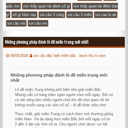
giấc mơ
mơ thấy quan tài đánh số gì
mơ thấy quan tài điềm báo
gì
số gì hôm nay
soi cầu 3 càng
soi cầu 3 miền
soi cau lo de
soi cầu mb
soi cầu mn
Những phương pháp đánh lô đề miền trung mới nhất
06/05/2026
soi cầu đặc biệt miền bắc - bach thu lo xien
Những phương pháp đánh lô đề miền trung mới
nhất
Lô đề miền Trung không phổ biến như giải miền Bắc.
Nhưng vẫn có hàng trăm ngàn người chơi mỗi ngày. Bởi nó
có nét riêng làm nhiều người chơi khi đã chơi quen rồi thì
không muốn sang các kèo xổ số – lô đề khác nữa chơi.
Thực chất, giải miền Trung có cách thức mở thưởng giống
miền Nam. Và đa dạng hơn miền Bắc bởi mỗi ngày có từ
2 đến 3 đài các tỉnh xổ ra. Cho người chơi được cơ hội