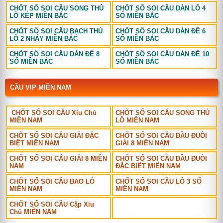
CHỐT SỐ SOI CẦU SONG THỦ
CHỐT SỐ SOI CẦU DÀN LÔ 4
LÔ KÉP MIỀN BẮC
SỐ MIỀN BẮC
CHỐT SỐ SOI CẦU BẠCH THỦ
CHỐT SỐ SOI CẦU DÀN ĐỀ 6
LÔ 2 NHÁY MIỀN BẮC
SỐ MIỀN BẮC
CHỐT SỐ SOI CẦU DÀN ĐỀ 8
CHỐT SỐ SOI CẦU DÀN ĐỀ 10
SỐ MIỀN BẮC
SỐ MIỀN BẮC
CẦU VIP MIỀN NAM
CHỐT SỐ SOI CẦU Xỉu Chủ
CHỐT SỐ SOI CẦU SONG THỦ
MIỀN NAM
LÔ MIỀN NAM
CHỐT SỐ SOI CẦU GIẢI ĐẶC
CHỐT SỐ SOI CẦU ĐẦU ĐUÔI
BIỆT MIỀN NAM
GIẢI 8 MIỀN NAM
CHỐT SỐ SOI CẦU GIẢI 8 MIỀN
CHỐT SỐ SOI CẦU ĐẦU ĐUÔI
NAM
ĐẶC BIỆT MIỀN NAM
CHỐT SỐ SOI CẦU BAO LÔ
CHỐT SỐ SOI CẦU LÔ 3 SỐ
MIỀN NAM
MIỀN NAM
CHỐT SỐ SOI CẦU Cặp Xỉu
Chủ MIỀN NAM