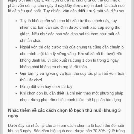
Ngày 3 :
Nếu ngày 2 vẫn còn chưa ra, chúng ta có thể dồn hết 6
phần vốn còn lại cho ngày 3 này.Đây được mệnh danh là cách nuôi
lô đề hiệu quả nhất. Tuy nhiên, vẫn cần thiết lưu ý một vài điều sau
Tuy là không cần vốn cao khi đầu tư theo cách này, tuy
nhiên các bạn cần xác định được chính xác cặp song thủ
giá trị. Nếu như các bạn xác định sai thì xem như mất cả
chì lẫn chài.
Ngoài vốn thì các cược thủ của chúng ta cũng cần chuẩn bị
cho mình một tâm lý vững vàng. Khi số đã nổ thì tuyệt đối
không đánh lại, vì xác xuất ra cùng 1 con lô trong 2 ngày
không phải không có nhưng là rất thấp.
Giữ tâm lý vững vàng và tuân thủ quy tắc phân bổ vốn, tuân
thủ luật chơi.
Đừng đốt vốn hay chơi tất tay
Khi chọn con lô, cần thiết là chỉ nên theo một phương pháp
chọn, đừng pha trộn nhiều cách thức, sẽ bị phản tác dụng
Nhắc thêm về các cách chọn lô bạch thủ nuôi khung 3
ngày
Dưới đây sẽ nhắc lại cho anh em cách chọn ra lô bạch thủ để nuôi
khung 3 ngày. Bảo đảm hiệu quả cao, được hẳn 70-80% tỷ lệ trúng.