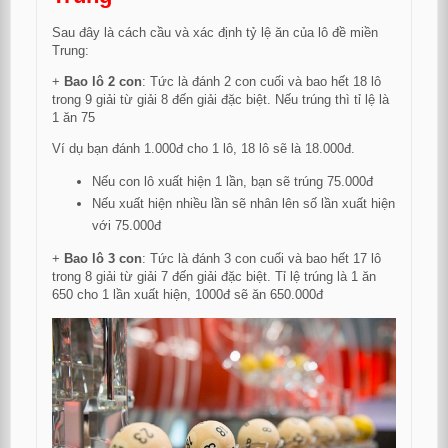
Sau đây là cách cầu và xác định tỷ lệ ăn của lô đề miền
Trung:
+
Bao lô 2 con
: Tức là đánh 2 con cuối và bao hết 18 lô
trong 9 giải từ giải 8 đến giải đặc biệt. Nếu trúng thì tỉ lệ là
1 ăn 75
Ví dụ bạn đánh 1.000đ cho 1 lô, 18 lô sẽ là 18.000đ.
Nếu con lô xuất hiện 1 lần, bạn sẽ trúng 75.000đ
Nếu xuất hiện nhiều lần sẽ nhân lên số lần xuất hiện
với 75.000đ
+
Bao lô 3 con
: Tức là đánh 3 con cuối và bao hết 17 lô
trong 8 giải từ giải 7 đến giải đặc biệt. Tỉ lệ trúng là 1 ăn
650 cho 1 lần xuất hiện, 1000đ sẽ ăn 650.000đ