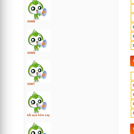
XSMB
XSMN
XSMT
kết quả hôm nay