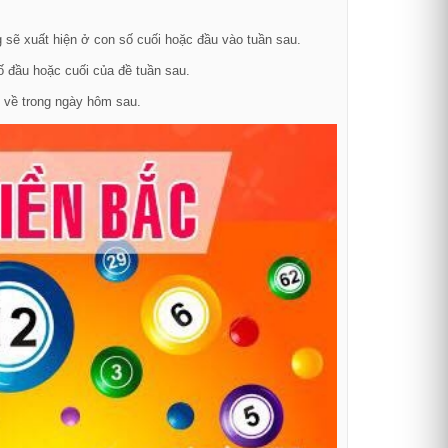
g sẽ xuất hiện ở con số cuối hoặc đầu vào tuần sau.
ố đầu hoặc cuối của đề tuần sau.
ẽ về trong ngày hôm sau.