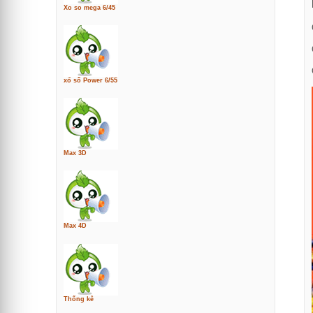
Xo so mega 6/45
xổ số Power 6/55
Max 3D
Max 4D
Thống kê