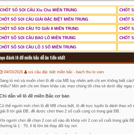
CHỐT SỐ SOI CẦU Xỉu Chủ MIỀN TRUNG
CHỐT S
CHỐT SỐ SOI CẦU GIẢI ĐẶC BIỆT MIỀN TRUNG
CHỐT S
CHỐT SỐ SOI CẦU TO GIẢI 8 MIỀN TRUNG
CHỐT S
CHỐT SỐ SOI CẦU BAO LÔ MIỀN TRUNG
CHỐT S
CHỐT SỐ SOI CẦU LÔ 3 SỐ MIỀN TRUNG
ẹo đánh lô đề miền bắc dễ ăn tiền nhất
04/03/2026
soi cầu đặc biệt miền bắc - bach thu lo xien
Đang tò mò và muốn chơi lô đề của MB tuy nhiên anh chị em không biết cách c
nhiều? Mời anh chị em tham khảo các mẹo chúng tôi chia sẻ dưới đây ngay 
Chỉ dẫn về lô đề miền Bắc cơ bản
Có thể người mới chơi lô đề MB chưa biết, lô đề trực tuyến là đánh theo xổ 
giải 8 tới giải ĐB, đề được chơi theo 2 số cuối cùng có trong giải ĐB.
Khi người chơi đề chọn 2 con số nào đó khớp với 2 con số cuối trong giải ĐB 
thường là 1 : 70, tỉ lệ lớn bé thay đổi tùy nơi.