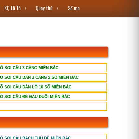
KQ Lô Tô
Quay thử
Sổ mơ
Ố SOI CẦU 3 CÀNG MIỀN BẮC
Ố SOI CẦU DÀN 3 CÀNG 2 SỐ MIỀN BẮC
Ố SOI CẦU DÀN LÔ 10 SỐ MIỀN BẮC
Ố SOI CẦU ĐỀ ĐẦU ĐUÔI MIỀN BẮC
Ố SOI CẦU BẠCH THỦ ĐỀ MIỀN BẮC