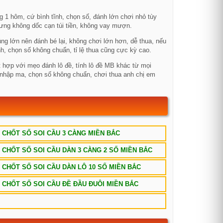
ng 1 hôm, cứ bình tĩnh, chọn số, đánh lớn chơi nhỏ tùy
hưng không dốc cạn túi tiền, không vay mượn.
trúng lớn nên đánh bé lại, không chơi lớn hơn, dễ thua, nếu
nh, chọn số không chuẩn, tỉ lệ thua cũng cực kỳ cao.
t hợp với mẹo đánh lô đề, tính lô đề MB khác từ mọi
ỏa nhập ma, chọn số không chuẩn, chơi thua anh chị em
CHỐT SỐ SOI CẦU 3 CÀNG MIỀN BẮC
CHỐT SỐ SOI CẦU DÀN 3 CÀNG 2 SỐ MIỀN BẮC
CHỐT SỐ SOI CẦU DÀN LÔ 10 SỐ MIỀN BẮC
CHỐT SỐ SOI CẦU ĐỀ ĐẦU ĐUÔI MIỀN BẮC