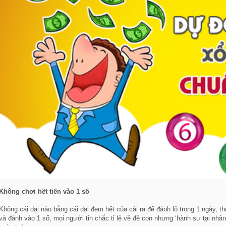
Không chơi hết tiền vào 1 số
Không cái dại nào bằng cái dại đem hết của cải ra để đánh lô trong 1 ngày, t
và đánh vào 1 số, mọi người tin chắc tỉ lệ về đề con nhưng ‘hành sự tại nhân,