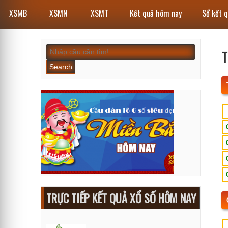
XSMB
XSMN
XSMT
Kết quả hôm nay
Sổ kết 
T
Search
TRỰC TIẾP KẾT QUẢ XỔ SỐ HÔM NAY