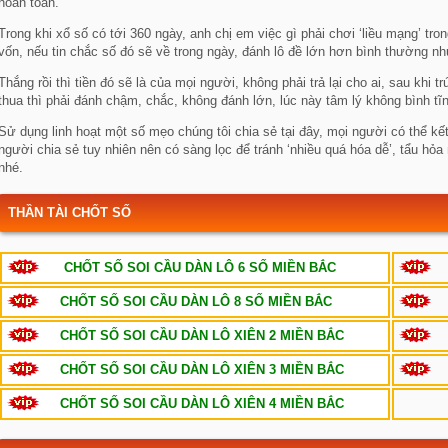
hoàn toàn.
Trong khi xổ số có tới 360 ngày, anh chị em việc gì phải chơi ‘liều mạng’ tro
vốn, nếu tin chắc số đó sẽ về trong ngày, đánh lô đề lớn hơn bình thường n
Thắng rồi thì tiền đó sẽ là của mọi người, không phải trả lại cho ai, sau khi 
thua thì phải đánh chậm, chắc, không đánh lớn, lúc này tâm lý không bình tĩ
Sử dụng linh hoạt một số mẹo chúng tôi chia sẻ tại đây, mọi người có thể kế
người chia sẻ tuy nhiên nên có sàng lọc để tránh ‘nhiều quá hóa dễ’, tẩu h
nhé.
THẦN TÀI CHỐT SỐ
CHỐT SỐ SOI CẦU DÀN LÔ 6 SỐ MIỀN BẮC
CHỐT SỐ SOI CẦU DÀN LÔ 8 SỐ MIỀN BẮC
CHỐT SỐ SOI CẦU DÀN LÔ XIÊN 2 MIỀN BẮC
CHỐT SỐ SOI CẦU DÀN LÔ XIÊN 3 MIỀN BẮC
CHỐT SỐ SOI CẦU DÀN LÔ XIÊN 4 MIỀN BẮC