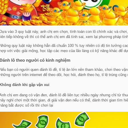
Dựa vào 3 quy luật này, anh chị em chọn, tính toán con lô chính xác và chơi
liên tiếp không về thì có thể anh chị em đã tính sai, xem lại phương pháp tính,
Những quy luật này không hẳn đã chuẩn 100 % tuy nhiên có độ tin tưởng cao
hợp với việc giải mộng, học tập các mẹo của lão làng có kỹ năng khác để d
Đánh lô theo người có kinh nghiệm
Nếu bạn có người quen đánh lô đề, tỉ lệ ăn lớn nên tham khảo, chơi theo vậ
những người trên internet để theo dõi, học hỏi, đánh theo họ, tỉ lệ trúng cũng
Không đánh khi gặp vận xui
Anh chị em đang có vận đen, đánh lô đề liên tục nhiều ngày nhưng chỉ từ thua
hãy nghỉ chơi một thời gian, đi giải vận đen nếu có thể, dành thời gian tìm h
năng bắt được số rồi thì chơi lại