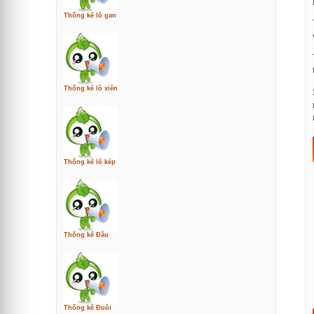
Thống kê lô gan
Thống kê lô xiên
Thống kê lô kép
Thống kê Đầu
Thống kê Đuôi