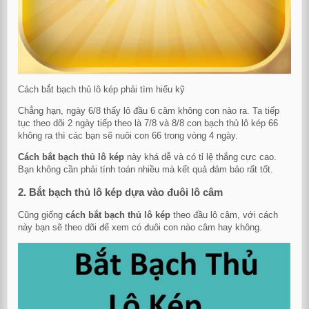
Cách bắt bạch thủ lô kép phải tìm hiểu kỹ
Chẳng hạn, ngày 6/8 thấy lô đầu 6 câm không con nào ra. Ta tiếp
tục theo dõi 2 ngày tiếp theo là 7/8 và 8/8 con bạch thủ lô kép 66
không ra thì các bạn sẽ nuôi con 66 trong vòng 4 ngày.
Cách bắt bạch thủ lô kép
này khá dễ và có tỉ lệ thắng cực cao.
Bạn không cần phải tính toán nhiều mà kết quả đảm bảo rất tốt.
2. Bắt bạch thủ lô kép dựa vào đuôi lô câm
Cũng giống
cách bắt bạch thủ lô kép
theo đầu lô câm, với cách
này bạn sẽ theo dõi để xem có đuôi con nào câm hay không.