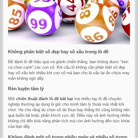
Không phân biệt số đẹp hay số xấu trong lô đề
Để đánh lô đề hiệu quả và giành chiến thắng, bạn không được “kén
cá chọn canh” các con số. Khi cầu lô không cần phân biệt số đẹp
hay số xấu bởi nhiều khi con số mà bạn cho là xấu lại ẩn chứa may
mắn không ngờ đấy.
Rèn luyện tâm lý
Một
chiến thuật đánh lô đề bất bại
mà nhiều tay lô đề chuyên
nghiệp thường áp dụng là giữ cho mình tâm lý thoải mái nhất khi
chơi. Họ cho rằng dù chọn số dù thua hay thắng thì cũng không nên
quá buồn bã hoặc phấn khích cực độ. Điều này sẽ ảnh hưởng nhiều
không chỉ đến khả năng phân tích mà còn ảnh hưởng đến sức khỏe
của bạn đấy.
Không đánh một số trong nhiều ngày và nhiều số trong