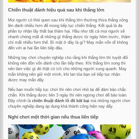
Chiến thuật đánh hiệu quả sau khi thắng lớn
Mọi người có thói quen sau khi thắng lớn thường thừa thắng xông
lên đánh nhiều hơn để mong tiếp tục chiến thắng. Kết quả là đa
phần tự nhận lấy thất bại thảm hại. Hầu như tất cả mọi người sẽ
nhanh chóng mất đi những gì thắng được từ ngày hôm trước, thậm
chí mất nhiều hơn thế. Bí mật ở đây là gì? May mắn vốn dĩ không
đến với ai hai lần liên tiếp đâu.
Những tay chơi chuyên nghiệp cho rằng khi thắng lớn thì tuyệt đối
không nên dồn vốn đánh cho lần tiếp theo. Khi thắng lớn xong thì
nên làm việc gì đó thật có ích cho những người xung quanh. May
mắn không nên giữ một mình, khi lan tỏa bạn sẽ tiếp tục nhận
được may mắn đấy.
Nếu bạn muốn tiếp tục chơi thì nên chơi nhỏ lại để đảm bảo chắc
chắn. Khi thắng được liên 3 ngày thì nên ngừng chơi để bảo toàn.
Đây chính là
chiến thuật đánh lô đề bất bại
mà những người chơi
chuyên nghiệp đang áp dụng khá thành công hiện nay đấy.
Nghỉ chơi một thời gian nếu thua liên tiếp