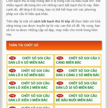
Chơi bạch thủ lô kép mang đến tỉ lệ trúng cao và hiệu suất lớn. Rất
nhiều người đã trúng lớn với những cách bắt bạch thủ lô này. Bên
cạnh đó, để tăng tỉ lệ trúng, bạn có thể kết hợp với các phương
pháp soi cầu lô hiệu quả khác.
Trên đây là một số
cách bắt bạch thủ lô kép
dễ thực hiện với khả
năng trúng cao được truyền lại từ các cao thủ số đề. Hy vọng, bạn
sẽ tìm ra được những cặp số đẹp, may mắn cho mình trong hôm
nay.
THẦN TÀI CHỐT SỐ
CHỐT SỐ SOI CẦU
CHỐT SỐ SOI CẦU 3
DÀN LÔ 6 SỐ MIỀN BẮC
CÀNG MIỀN BẮC
CHỐT SỐ SOI CẦU
CHỐT SỐ SOI CẦU
DÀN LÔ 8 SỐ MIỀN BẮC
DÀN 3 CÀNG 2 SỐ MIỀN BẮC
CHỐT SỐ SOI CẦU
CHỐT SỐ SOI CẦU
DÀN LÔ XIÊN 2 MIỀN BẮC
DÀN LÔ 10 SỐ MIỀN BẮC
CHỐT SỐ SOI CẦU
CHỐT SỐ SOI CẦU
DÀN LÔ XIÊN 3 MIỀN BẮC
ĐỀ ĐẦU ĐUÔI MIỀN BẮC