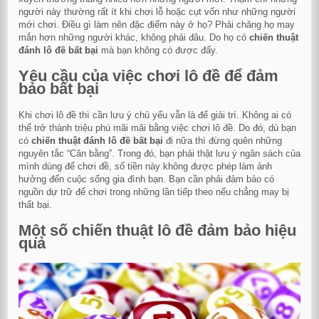
người này thường rất ít khi chơi lỗ hoặc cụt vốn như những người
mới chơi. Điều gì làm nên đặc điểm này ở họ? Phải chăng họ may
mắn hơn những người khác, không phải đâu. Do họ có
chiến thuật
đánh lô đề bất bại
mà bạn không có được đấy.
Yêu cầu của việc chơi lô đề để đảm
bảo bất bại
Khi chơi lô đề thì cần lưu ý chủ yếu vẫn là để giải trí. Không ai có
thể trở thành triệu phú mãi mãi bằng việc chơi lô đề. Do đó, dù bạn
có
chiến thuật đánh lô đề bất bại
đi nữa thì đừng quên những
nguyên tắc “Cân bằng”. Trong đó, bạn phải thật lưu ý ngân sách của
mình dùng để chơi đề, số tiền này không được phép làm ảnh
hưởng đến cuộc sống gia đình bạn. Bạn cần phải đảm bảo có
nguồn dự trữ để chơi trong những lần tiếp theo nếu chẳng may bị
thất bại.
Một số chiến thuật lô đề đảm bảo hiệu
quả