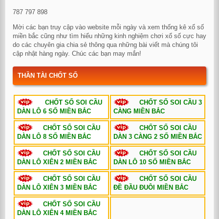
787 797 898
Mời các bạn truy cập vào website mỗi ngày và xem thống kê xổ số
miền bắc cũng như tìm hiểu những kinh nghiệm chơi xổ số cực hay
do các chuyên gia chia sẻ thông qua những bài viết mà chúng tôi
cập nhật hàng ngày. Chúc các bạn may mắn!
THẦN TÀI CHỐT SỐ
CHỐT SỐ SOI CẦU
CHỐT SỐ SOI CẦU 3
DÀN LÔ 6 SỐ MIỀN BẮC
CÀNG MIỀN BẮC
CHỐT SỐ SOI CẦU
CHỐT SỐ SOI CẦU
DÀN LÔ 8 SỐ MIỀN BẮC
DÀN 3 CÀNG 2 SỐ MIỀN BẮC
CHỐT SỐ SOI CẦU
CHỐT SỐ SOI CẦU
DÀN LÔ XIÊN 2 MIỀN BẮC
DÀN LÔ 10 SỐ MIỀN BẮC
CHỐT SỐ SOI CẦU
CHỐT SỐ SOI CẦU
DÀN LÔ XIÊN 3 MIỀN BẮC
ĐỀ ĐẦU ĐUÔI MIỀN BẮC
CHỐT SỐ SOI CẦU
DÀN LÔ XIÊN 4 MIỀN BẮC