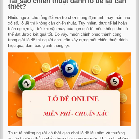
Tại sao chiến thuật đánh lô đề lại cần
thiết?
Nhiều người cho rằng đối với trò chơi mang đậm tính may mắn như
xổ số, lô đề thì không cần chiến thuật. Tuy nhiên, thực tế lại hoàn
toàn ngược lại, trừ khi vận may của bạn quá tốt nếu không khó có
thể đạt được kết quả tốt. Do vậy, muốn chinh phục thành công
trong giới lô đề thì người chơi cần xây dựng một chiến thuật đánh
hiệu quả, đảm bảo giành thắng lợi.
Thực tế những người có thời gian chơi lô đề lâu năm và thường
xuyên thường thắng nhiều hơn những người mới. Thậm chí những