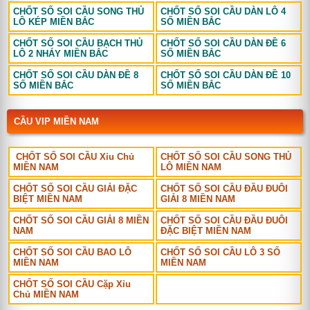
CHỐT SỐ SOI CẦU SONG THỦ
CHỐT SỐ SOI CẦU DÀN LÔ 4
LÔ KÉP MIỀN BẮC
SỐ MIỀN BẮC
CHỐT SỐ SOI CẦU BẠCH THỦ
CHỐT SỐ SOI CẦU DÀN ĐỀ 6
LÔ 2 NHÁY MIỀN BẮC
SỐ MIỀN BẮC
CHỐT SỐ SOI CẦU DÀN ĐỀ 8
CHỐT SỐ SOI CẦU DÀN ĐỀ 10
SỐ MIỀN BẮC
SỐ MIỀN BẮC
CẦU VIP MIỀN NAM
CHỐT SỐ SOI CẦU Xỉu Chủ
CHỐT SỐ SOI CẦU SONG THỦ
MIỀN NAM
LÔ MIỀN NAM
CHỐT SỐ SOI CẦU GIẢI ĐẶC
CHỐT SỐ SOI CẦU ĐẦU ĐUÔI
BIỆT MIỀN NAM
GIẢI 8 MIỀN NAM
CHỐT SỐ SOI CẦU GIẢI 8 MIỀN
CHỐT SỐ SOI CẦU ĐẦU ĐUÔI
NAM
ĐẶC BIỆT MIỀN NAM
CHỐT SỐ SOI CẦU BAO LÔ
CHỐT SỐ SOI CẦU LÔ 3 SỐ
MIỀN NAM
MIỀN NAM
CHỐT SỐ SOI CẦU Cặp Xỉu
Chủ MIỀN NAM