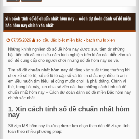
xin cách tính số đề chuẩn nhất hôm nay – cách dự đoán đánh số đề miền
bắc hôm nay chính xác nhất
07/05/2026
soi cầu đặc biệt miền bắc - bach thu lo xien
Những khinh nghiệm dò số đề hôm nay được sưu tầm từ những
bậc tiền bối đã có nhiều năm kinh nghiệm trên khắp các diễn đàn xổ
số, để cung cấp cho người chơi những số đề hôm nay sẽ về.
Tìm
số đề chuẩn nhất hôm nay
để tăng xác suất trúng thưởng khi
chơi xổ số lô tô, xổ số lô tô cặp số và tôi tin chắc một điều là anh
em đều muốn tìm hiểu, ai cũng muốn chơi là phải thắng. Chính vì
thế, trong bài này, xin chia sẻ đến các bạn những cách tính số đề
chuẩn nhất hôm nay – Cách dự đoán đánh số đề miền Bắc hôm nay
chính xác nhất
1. Xin cách tính số đề chuẩn nhất hôm
nay
Số đẹp MB hôm nay thường được lựa chọn theo dàn đề được tính
toán theo nhiều phương pháp: