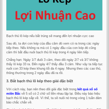
Bạch thủ lô kép nếu bắt trúng sẽ mang đến lợi nhuận cực cao
Sau đó, ta đợi con kép của đầu câm đó xem có ra trong các ngày
tiếp theo. Nếu không ra mà có 1 ngày đầu của con kép đó cũng
câm thì bắt đầu nuôi bạch thủ lô kép trong 4 ngày liên tiếp.
Chẳng hạn: Ngày 1/7 đuôi 3 câm, theo dõi ngày 2/7 và 3/7 không
thấy lô kép 33 ra. Đến ngày 4/7 thấy đầu 3 câm. Như vậy ta tiếp tục
nuôi con 33 kép theo khung tối đa 4 ngay. Nhưng theo các cao thủ,
thông thường trong 2 ngày đầu đã ra rồi.
3. Bắt bạch thủ lô kép theo giải đặc biệt
Với cách này, bạn nên theo dõi giải đặc biệt trong
kết quả xổ số
miền Bắc
về 5 số có 2 chữ số liền nhau lặp lại. Điều này báo hiệu
bạch thủ lô kép sắp về. Vì thế, ta sẽ nuôi nó trong vòng 1 tuần đảm
bảo chắc chắn về.