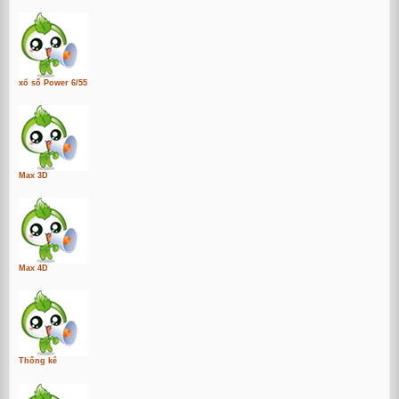
xổ số Power 6/55
Max 3D
Max 4D
Thống kê