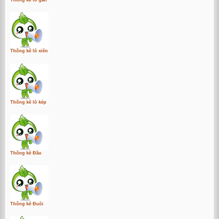
Thống kê lô xiên
Thống kê lô kép
Thống kê Đầu
Thống kê Đuôi