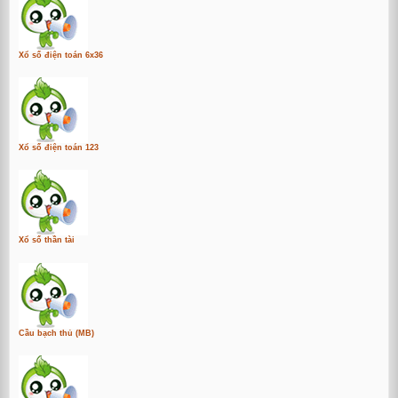
Xổ số điện toán 6x36
Xổ số điện toán 123
Xổ số thần tài
Cầu bạch thủ (MB)