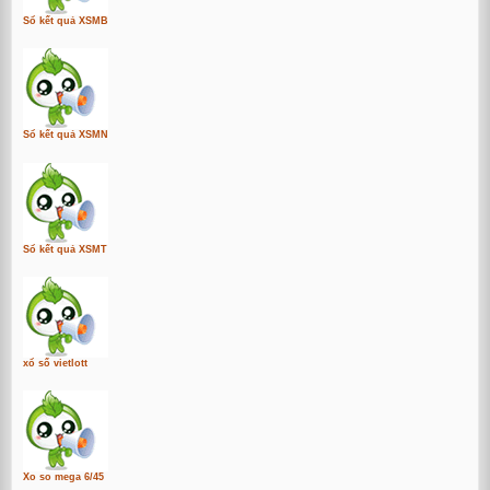
Sổ kết quả XSMB
Sổ kết quả XSMN
Sổ kết quả XSMT
xổ số vietlott
Xo so mega 6/45