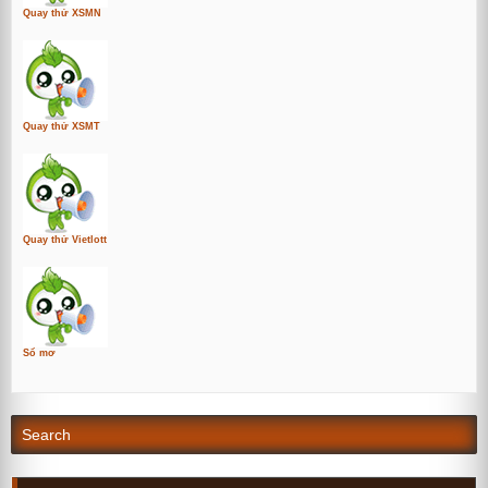
Quay thử XSMN
Quay thử XSMT
Quay thử Vietlott
Sổ mơ
Search
for: