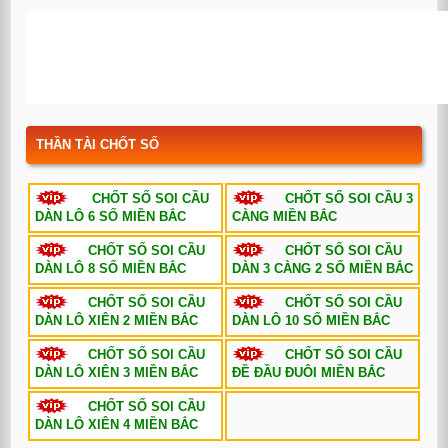
THẦN TÀI CHỐT SỐ
CHỐT SỐ SOI CẦU
CHỐT SỐ SOI CẦU 3
DÀN LÔ 6 SỐ MIỀN BẮC
CÀNG MIỀN BẮC
CHỐT SỐ SOI CẦU
CHỐT SỐ SOI CẦU
DÀN LÔ 8 SỐ MIỀN BẮC
DÀN 3 CÀNG 2 SỐ MIỀN BẮC
CHỐT SỐ SOI CẦU
CHỐT SỐ SOI CẦU
DÀN LÔ XIÊN 2 MIỀN BẮC
DÀN LÔ 10 SỐ MIỀN BẮC
CHỐT SỐ SOI CẦU
CHỐT SỐ SOI CẦU
DÀN LÔ XIÊN 3 MIỀN BẮC
ĐỀ ĐẦU ĐUÔI MIỀN BẮC
CHỐT SỐ SOI CẦU
DÀN LÔ XIÊN 4 MIỀN BẮC