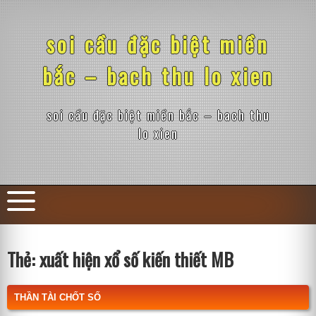
Skip
to
content
soi cầu đặc biệt miền
bắc – bach thu lo xien
soi cầu đặc biệt miền bắc – bach thu
lo xien
Thẻ:
xuất hiện xổ số kiến thiết MB
THẦN TÀI CHỐT SỐ