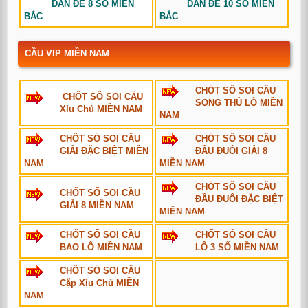
DÀN ĐỀ 8 SỐ MIỀN
DÀN ĐỀ 10 SỐ MIỀN
BẮC
BẮC
CẦU VIP MIỀN NAM
CHỐT SỐ SOI CẦU
CHỐT SỐ SOI CẦU
SONG THỦ LÔ MIỀN
Xỉu Chủ MIỀN NAM
NAM
CHỐT SỐ SOI CẦU
CHỐT SỐ SOI CẦU
GIẢI ĐẶC BIỆT MIỀN
ĐẦU ĐUÔI GIẢI 8
NAM
MIỀN NAM
CHỐT SỐ SOI CẦU
CHỐT SỐ SOI CẦU
ĐẦU ĐUÔI ĐẶC BIỆT
GIẢI 8 MIỀN NAM
MIỀN NAM
CHỐT SỐ SOI CẦU
CHỐT SỐ SOI CẦU
BAO LÔ MIỀN NAM
LÔ 3 SỐ MIỀN NAM
CHỐT SỐ SOI CẦU
Cặp Xỉu Chủ MIỀN
NAM