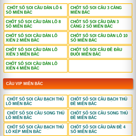
CHỐT SỐ SOI CẦU DÀN LÔ 6
CHỐT SỐ SOI CẦU 3 CÀNG
SỐ MIỀN BẮC
MIỀN BẮC
CHỐT SỐ SOI CẦU DÀN LÔ 8
CHỐT SỐ SOI CẦU DÀN 3
SỐ MIỀN BẮC
CÀNG 2 SỐ MIỀN BẮC
CHỐT SỐ SOI CẦU DÀN LÔ
CHỐT SỐ SOI CẦU DÀN LÔ 10
XIÊN 2 MIỀN BẮC
SỐ MIỀN BẮC
CHỐT SỐ SOI CẦU DÀN LÔ
CHỐT SỐ SOI CẦU ĐỀ ĐẦU
XIÊN 3 MIỀN BẮC
ĐUÔI MIỀN BẮC
CHỐT SỐ SOI CẦU DÀN LÔ
XIÊN 4 MIỀN BẮC
CẦU VIP MIỀN BẮC
CHỐT SỐ SOI CẦU BẠCH THỦ
CHỐT SỐ SOI CẦU BẠCH THỦ
LÔ MIỀN BẮC
ĐỀ MIỀN BẮC
CHỐT SỐ SOI CẦU SONG THỦ
CHỐT SỐ SOI CẦU SONG THỦ
LÔ MIỀN BẮC
ĐỀ MIỀN BẮC
CHỐT SỐ SOI CẦU BẠCH THỦ
CHỐT SỐ SOI CẦU DÀN ĐỀ 4
LÔ KÉP MIỀN BẮC
SỐ MIỀN BẮC