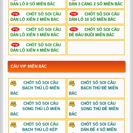
DÀN LÔ 8 SỐ MIỀN BẮC
DÀN 3 CÀNG 2 SỐ MIỀN BẮC
CHỐT SỐ SOI CẦU
CHỐT SỐ SOI CẦU
DÀN LÔ XIÊN 2 MIỀN BẮC
DÀN LÔ 10 SỐ MIỀN BẮC
CHỐT SỐ SOI CẦU
CHỐT SỐ SOI CẦU
DÀN LÔ XIÊN 3 MIỀN BẮC
ĐỀ ĐẦU ĐUÔI MIỀN BẮC
CHỐT SỐ SOI CẦU
DÀN LÔ XIÊN 4 MIỀN BẮC
CẦU VIP MIỀN BẮC
CHỐT SỐ SOI CẦU
CHỐT SỐ SOI CẦU
BẠCH THỦ LÔ MIỀN
BẠCH THỦ ĐỀ MIỀN
BẮC
BẮC
CHỐT SỐ SOI CẦU
CHỐT SỐ SOI CẦU
SONG THỦ LÔ MIỀN
SONG THỦ ĐỀ MIỀN
BẮC
BẮC
CHỐT SỐ SOI CẦU
CHỐT SỐ SOI CẦU
BẠCH THỦ LÔ KÉP
DÀN ĐỀ 4 SỐ MIỀN