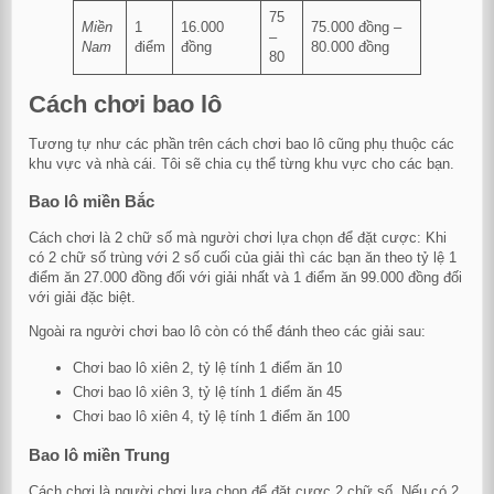
75
Miền
1
16.000
75.000 đồng –
–
Nam
điểm
đồng
80.000 đồng
80
Cách chơi bao lô
Tương tự như các phần trên cách chơi bao lô cũng phụ thuộc các
khu vực và nhà cái. Tôi sẽ chia cụ thể từng khu vực cho các bạn.
Bao lô miền Bắc
Cách chơi là 2 chữ số mà người chơi lựa chọn để đặt cược: Khi
có 2 chữ số trùng với 2 số cuối của giải thì các bạn ăn theo tỷ lệ 1
điểm ăn 27.000 đồng đối với giải nhất và 1 điểm ăn 99.000 đồng đối
với giải đặc biệt.
Ngoài ra người chơi bao lô còn có thể đánh theo các giải sau:
Chơi bao lô xiên 2, tỷ lệ tính 1 điểm ăn 10
Chơi bao lô xiên 3, tỷ lệ tính 1 điểm ăn 45
Chơi bao lô xiên 4, tỷ lệ tính 1 điểm ăn 100
Bao lô miền Trung
Cách chơi là người chơi lựa chọn để đặt cược 2 chữ số. Nếu có 2