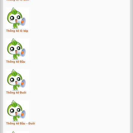
Thống kê lô kép
Thống kê Đầu
Thống kê Đuôi
Thống kê Đầu – Đuôi