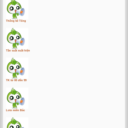
Thống kê Tổng
Tần suất xuất hiện
TK từ 00 đến 99
Loto miền Bắc