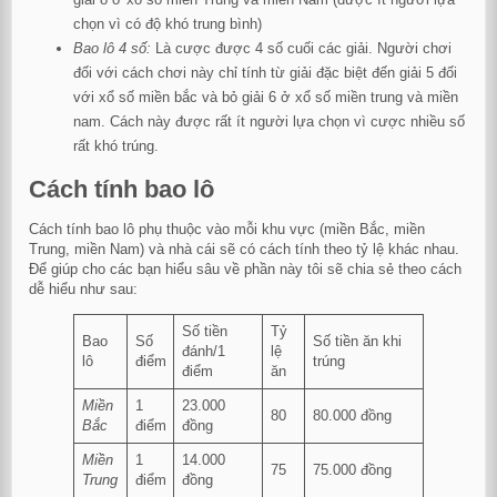
chọn vì có độ khó trung bình)
Bao lô 4 số:
Là cược được 4 số cuối các giải. Người chơi
đối với cách chơi này chỉ tính từ giải đặc biệt đến giải 5 đối
với xổ số miền bắc và bỏ giải 6 ở xổ số miền trung và miền
nam. Cách này được rất ít người lựa chọn vì cược nhiều số
rất khó trúng.
Cách tính bao lô
Cách tính bao lô phụ thuộc vào mỗi khu vực (miền Bắc, miền
Trung, miền Nam) và nhà cái sẽ có cách tính theo tỷ lệ khác nhau.
Để giúp cho các bạn hiểu sâu về phần này tôi sẽ chia sẻ theo cách
dễ hiểu như sau:
Số tiền
Tỷ
Bao
Số
Số tiền ăn khi
đánh/1
lệ
lô
điểm
trúng
điểm
ăn
Miền
1
23.000
80
80.000 đồng
Bắc
điểm
đồng
Miền
1
14.000
75
75.000 đồng
Trung
điểm
đồng