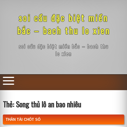
Skip
to
content
soi cầu đặc biệt miền
bắc – bach thu lo xien
soi cầu đặc biệt miền bắc – bach thu
lo xien
Thẻ:
Song thủ lô an bao nhiêu
THẦN TÀI CHỐT SỐ