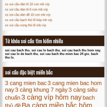
xs soi cầu dàn lô 10 con mb víp
xs soi cầu dàn lô 6 con mb víp
xs soi cầu dàn đề 10 con mb víp
xs soi cầu bạch thủ lô kép mb víp
xs soi cầu song thủ lô mb víp
Từ khóa soi cầu tìm kiếm nhiều
soi cau bach thu
,
soi cau lo bach thu
,
soi cau bach thu hom nay
,
soi cau lo de bach thu
,
soi cau bach thu mien bac 24 gio
,
bach
thu lo
,
soi cầu đặc biệt miền bắc
3 cang mien bac
3 cang mien bac hom
nay
3 càng khung 7 ngày
3 càng siêu
3 càng víp hôm nay
chuẩn
bach
Ba càng miền bắc hôm
thủ đề