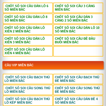
CHỐT SỐ SOI CẦU DÀN LÔ 6
CHỐT SỐ SOI CẦU 3 CÀNG
SỐ MIỀN BẮC
MIỀN BẮC
CHỐT SỐ SOI CẦU DÀN LÔ 8
CHỐT SỐ SOI CẦU DÀN 3
SỐ MIỀN BẮC
CÀNG 2 SỐ MIỀN BẮC
CHỐT SỐ SOI CẦU DÀN LÔ
CHỐT SỐ SOI CẦU DÀN LÔ 10
XIÊN 2 MIỀN BẮC
SỐ MIỀN BẮC
CHỐT SỐ SOI CẦU DÀN LÔ
CHỐT SỐ SOI CẦU ĐỀ ĐẦU
XIÊN 3 MIỀN BẮC
ĐUÔI MIỀN BẮC
CHỐT SỐ SOI CẦU DÀN LÔ
XIÊN 4 MIỀN BẮC
CẦU VIP MIỀN BẮC
CHỐT SỐ SOI CẦU BẠCH THỦ
CHỐT SỐ SOI CẦU BẠCH THỦ
LÔ MIỀN BẮC
ĐỀ MIỀN BẮC
CHỐT SỐ SOI CẦU SONG THỦ
CHỐT SỐ SOI CẦU SONG THỦ
LÔ MIỀN BẮC
ĐỀ MIỀN BẮC
CHỐT SỐ SOI CẦU BẠCH THỦ
CHỐT SỐ SOI CẦU DÀN ĐỀ 4
LÔ KÉP MIỀN BẮC
SỐ MIỀN BẮC