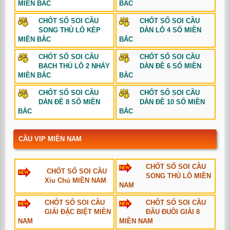
MIỀN BẮC
BẮC
CHỐT SỐ SOI CẦU
CHỐT SỐ SOI CẦU
SONG THỦ LÔ KÉP
DÀN LÔ 4 SỐ MIỀN
MIỀN BẮC
BẮC
CHỐT SỐ SOI CẦU
CHỐT SỐ SOI CẦU
BẠCH THỦ LÔ 2 NHÁY
DÀN ĐỀ 6 SỐ MIỀN
MIỀN BẮC
BẮC
CHỐT SỐ SOI CẦU
CHỐT SỐ SOI CẦU
DÀN ĐỀ 8 SỐ MIỀN
DÀN ĐỀ 10 SỐ MIỀN
BẮC
BẮC
CẦU VIP MIỀN NAM
CHỐT SỐ SOI CẦU
CHỐT SỐ SOI CẦU
SONG THỦ LÔ MIỀN
Xỉu Chủ MIỀN NAM
NAM
CHỐT SỐ SOI CẦU
CHỐT SỐ SOI CẦU
GIẢI ĐẶC BIỆT MIỀN
ĐẦU ĐUÔI GIẢI 8
NAM
MIỀN NAM