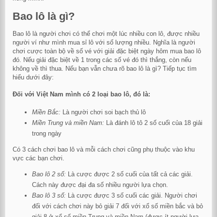
Bao lô là gì?
Bao lô là người chơi có thể chơi một lúc nhiều con lô, được nhiều
người ví như mình mua sỉ lô với số lượng nhiều. Nghĩa là người
chơi cược toàn bộ về số vé với giải đặc biệt ngày hôm mua bao lô
đó. Nếu giải đặc biệt về 1 trong các số vé đó thì thắng, còn nếu
không về thì thua. Nếu bạn vẫn chưa rõ bao lô là gì? Tiếp tục tìm
hiểu dưới đây:
Đối với Việt Nam mình có 2 loại bao lô, đó là:
Miền Bắc:
Là người chơi soi bạch thủ lô
Miền Trung và miền Nam:
Là đánh lô tô 2 số cuối của 18 giải
trong ngày
Có 3 cách chơi bao lô và mỗi cách chơi cũng phụ thuộc vào khu
vực các bạn chơi.
Bao lô 2 số:
Là cược được 2 số cuối của tất cả các giải.
Cách này được đại đa số nhiều người lựa chọn.
Bao lô 3 số:
Là cược được 3 số cuối các giải. Người chơi
đối với cách chơi này bỏ giải 7 đối với xổ số miền bắc và bỏ
giải 8 ở xổ số miền Trung và miền Nam (được ít người lựa