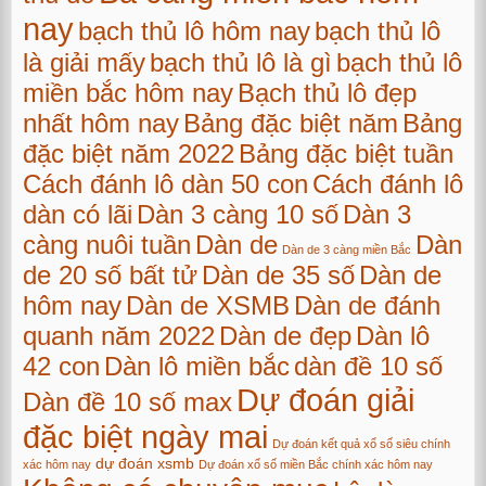
nay
bạch thủ lô hôm nay
bạch thủ lô
là giải mấy
bạch thủ lô là gì
bạch thủ lô
miền bắc hôm nay
Bạch thủ lô đẹp
nhất hôm nay
Bảng đặc biệt năm
Bảng
đặc biệt năm 2022
Bảng đặc biệt tuần
Cách đánh lô dàn 50 con
Cách đánh lô
dàn có lãi
Dàn 3 càng 10 số
Dàn 3
càng nuôi tuần
Dàn de
Dàn
Dàn de 3 càng miền Bắc
de 20 số bất tử
Dàn de 35 số
Dàn de
hôm nay
Dàn de XSMB
Dàn de đánh
quanh năm 2022
Dàn de đẹp
Dàn lô
42 con
Dàn lô miền bắc
dàn đề 10 số
Dự đoán giải
Dàn đề 10 số max
đặc biệt ngày mai
Dự đoán kết quả xổ số siêu chính
dự đoán xsmb
xác hôm nay
Dự đoán xổ số miền Bắc chính xác hôm nay