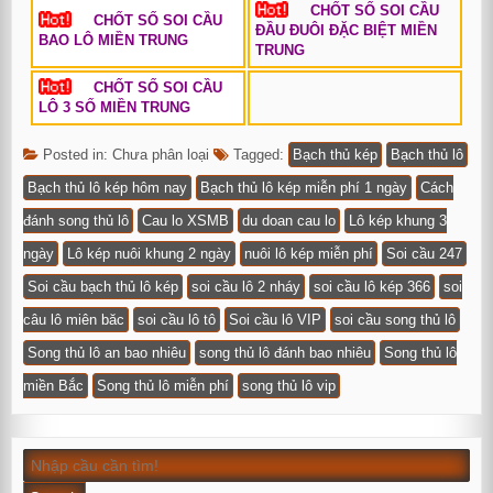
CHỐT SỐ SOI CẦU
CHỐT SỐ SOI CẦU
ĐẦU ĐUÔI ĐẶC BIỆT MIỀN
BAO LÔ MIỀN TRUNG
TRUNG
CHỐT SỐ SOI CẦU
LÔ 3 SỐ MIỀN TRUNG
Posted in: Chưa phân loại
Tagged:
Bạch thủ kép
Bạch thủ lô
Bạch thủ lô kép hôm nay
Bạch thủ lô kép miễn phí 1 ngày
Cách
đánh song thủ lô
Cau lo XSMB
du doan cau lo
Lô kép khung 3
ngày
Lô kép nuôi khung 2 ngày
nuôi lô kép miễn phí
Soi cầu 247
Soi cầu bạch thủ lô kép
soi cầu lô 2 nháy
soi cầu lô kép 366
soi
câu lô miên băc
soi cầu lô tô
Soi cầu lô VIP
soi cầu song thủ lô
Song thủ lô an bao nhiêu
song thủ lô đánh bao nhiêu
Song thủ lô
miền Bắc
Song thủ lô miễn phí
song thủ lô vip