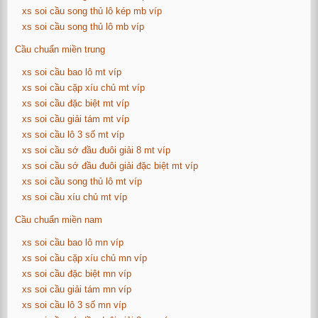
xs soi cầu song thủ lô kép mb víp
xs soi cầu song thủ lô mb víp
Cầu chuẩn miền trung
xs soi cầu bao lô mt víp
xs soi cầu cặp xíu chủ mt víp
xs soi cầu đặc biệt mt víp
xs soi cầu giải tám mt víp
xs soi cầu lô 3 số mt víp
xs soi cầu sớ đầu đuôi giải 8 mt víp
xs soi cầu sớ đầu đuôi giải đặc biệt mt víp
xs soi cầu song thủ lô mt víp
xs soi cầu xíu chủ mt víp
Cầu chuẩn miền nam
xs soi cầu bao lô mn víp
xs soi cầu cặp xíu chủ mn víp
xs soi cầu đặc biệt mn víp
xs soi cầu giải tám mn víp
xs soi cầu lô 3 số mn víp