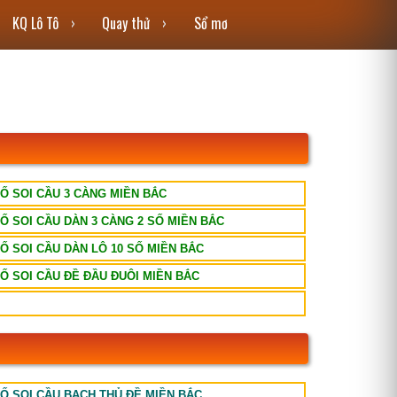
KQ Lô Tô
Quay thử
Sổ mơ
Ố SOI CẦU 3 CÀNG MIỀN BẮC
Ố SOI CẦU DÀN 3 CÀNG 2 SỐ MIỀN BẮC
Ố SOI CẦU DÀN LÔ 10 SỐ MIỀN BẮC
Ố SOI CẦU ĐỀ ĐẦU ĐUÔI MIỀN BẮC
Ố SOI CẦU BẠCH THỦ ĐỀ MIỀN BẮC