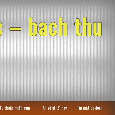
c – bach thu
ầu chuẩn miền nam
Ăn số gì tối nay
Tin mật dự đoán