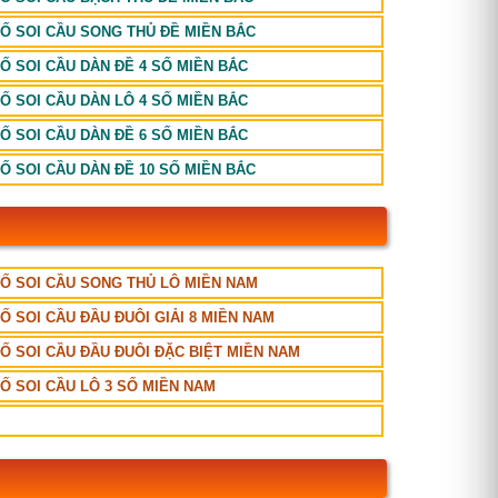
Ố SOI CẦU SONG THỦ ĐỀ MIỀN BẮC
Ố SOI CẦU DÀN ĐỀ 4 SỐ MIỀN BẮC
Ố SOI CẦU DÀN LÔ 4 SỐ MIỀN BẮC
Ố SOI CẦU DÀN ĐỀ 6 SỐ MIỀN BẮC
Ố SOI CẦU DÀN ĐỀ 10 SỐ MIỀN BẮC
Ố SOI CẦU SONG THỦ LÔ MIỀN NAM
Ố SOI CẦU ĐẦU ĐUÔI GIẢI 8 MIỀN NAM
Ố SOI CẦU ĐẦU ĐUÔI ĐẶC BIỆT MIỀN NAM
Ố SOI CẦU LÔ 3 SỐ MIỀN NAM