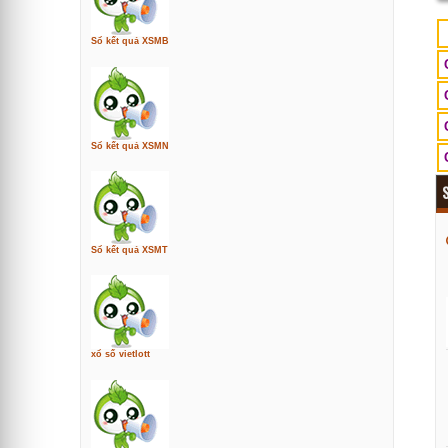
Sổ kết quả XSMB
Sổ kết quả XSMN
S
Sổ kết quả XSMT
xổ số vietlott