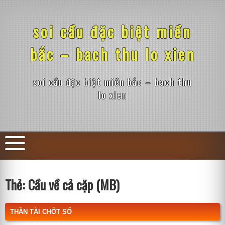
Skip
to
content
soi cầu đặc biệt miền
bắc – bach thu lo xien
soi cầu đặc biệt miền bắc – bach thu
lo xien
Thẻ:
Cầu về cả cặp (MB)
THẦN TÀI CHỐT SỐ