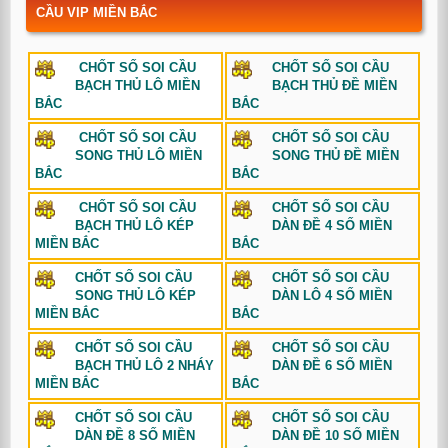
CẦU VIP MIỀN BẮC
CHỐT SỐ SOI CẦU
CHỐT SỐ SOI CẦU
BẠCH THỦ LÔ MIỀN
BẠCH THỦ ĐỀ MIỀN
BẮC
BẮC
CHỐT SỐ SOI CẦU
CHỐT SỐ SOI CẦU
SONG THỦ LÔ MIỀN
SONG THỦ ĐỀ MIỀN
BẮC
BẮC
CHỐT SỐ SOI CẦU
CHỐT SỐ SOI CẦU
BẠCH THỦ LÔ KÉP
DÀN ĐỀ 4 SỐ MIỀN
MIỀN BẮC
BẮC
CHỐT SỐ SOI CẦU
CHỐT SỐ SOI CẦU
SONG THỦ LÔ KÉP
DÀN LÔ 4 SỐ MIỀN
MIỀN BẮC
BẮC
CHỐT SỐ SOI CẦU
CHỐT SỐ SOI CẦU
BẠCH THỦ LÔ 2 NHÁY
DÀN ĐỀ 6 SỐ MIỀN
MIỀN BẮC
BẮC
CHỐT SỐ SOI CẦU
CHỐT SỐ SOI CẦU
DÀN ĐỀ 8 SỐ MIỀN
DÀN ĐỀ 10 SỐ MIỀN