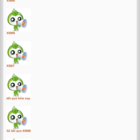
XSMB
XSMN
XSMT
kết quả hôm nay
Sổ kết quả XSMB