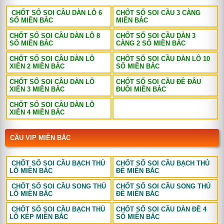
CHỐT SỐ SOI CẦU DÀN LÔ 6
CHỐT SỐ SOI CẦU 3 CÀNG
SỐ MIỀN BẮC
MIỀN BẮC
CHỐT SỐ SOI CẦU DÀN LÔ 8
CHỐT SỐ SOI CẦU DÀN 3
SỐ MIỀN BẮC
CÀNG 2 SỐ MIỀN BẮC
CHỐT SỐ SOI CẦU DÀN LÔ
CHỐT SỐ SOI CẦU DÀN LÔ 10
XIÊN 2 MIỀN BẮC
SỐ MIỀN BẮC
CHỐT SỐ SOI CẦU DÀN LÔ
CHỐT SỐ SOI CẦU ĐỀ ĐẦU
XIÊN 3 MIỀN BẮC
ĐUÔI MIỀN BẮC
CHỐT SỐ SOI CẦU DÀN LÔ
XIÊN 4 MIỀN BẮC
CẦU VIP MIỀN BẮC
CHỐT SỐ SOI CẦU BẠCH THỦ
CHỐT SỐ SOI CẦU BẠCH THỦ
LÔ MIỀN BẮC
ĐỀ MIỀN BẮC
CHỐT SỐ SOI CẦU SONG THỦ
CHỐT SỐ SOI CẦU SONG THỦ
LÔ MIỀN BẮC
ĐỀ MIỀN BẮC
CHỐT SỐ SOI CẦU BẠCH THỦ
CHỐT SỐ SOI CẦU DÀN ĐỀ 4
LÔ KÉP MIỀN BẮC
SỐ MIỀN BẮC