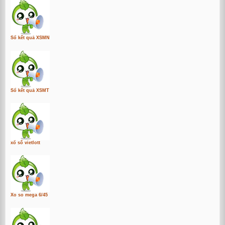
Sổ kết quả XSMN
Sổ kết quả XSMT
xổ số vietlott
Xo so mega 6/45