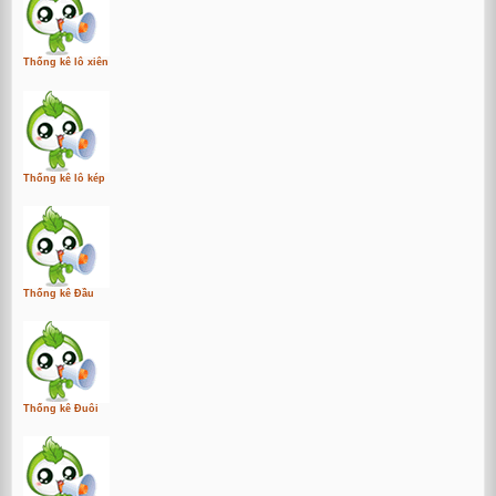
Thống kê lô xiên
Thống kê lô kép
Thống kê Đầu
Thống kê Đuôi