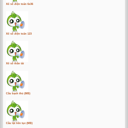
Xổ số điện toán 6x36
Xổ số điện toán 123
Xổ số thần tài
Cầu bạch thủ (MB)
Cầu lật liên tục (MB)