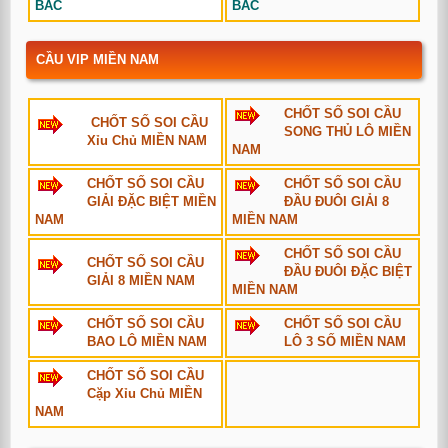
BẮC
BẮC
CẦU VIP MIỀN NAM
CHỐT SỐ SOI CẦU
CHỐT SỐ SOI CẦU
SONG THỦ LÔ MIỀN
Xỉu Chủ MIỀN NAM
NAM
CHỐT SỐ SOI CẦU
CHỐT SỐ SOI CẦU
GIẢI ĐẶC BIỆT MIỀN
ĐẦU ĐUÔI GIẢI 8
NAM
MIỀN NAM
CHỐT SỐ SOI CẦU
CHỐT SỐ SOI CẦU
ĐẦU ĐUÔI ĐẶC BIỆT
GIẢI 8 MIỀN NAM
MIỀN NAM
CHỐT SỐ SOI CẦU
CHỐT SỐ SOI CẦU
BAO LÔ MIỀN NAM
LÔ 3 SỐ MIỀN NAM
CHỐT SỐ SOI CẦU
Cặp Xỉu Chủ MIỀN
NAM