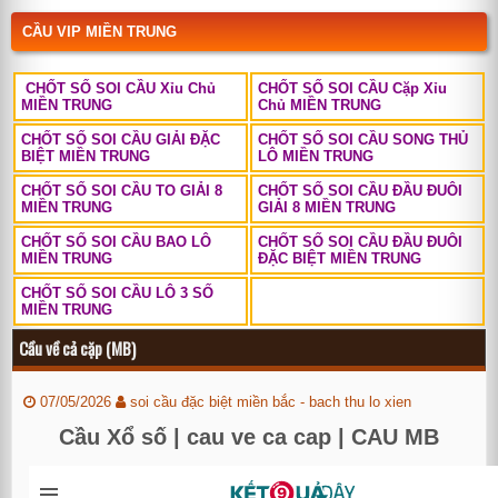
CẦU VIP MIỀN TRUNG
CHỐT SỐ SOI CẦU Xỉu Chủ
CHỐT SỐ SOI CẦU Cặp Xỉu
MIỀN TRUNG
Chủ MIỀN TRUNG
CHỐT SỐ SOI CẦU GIẢI ĐẶC
CHỐT SỐ SOI CẦU SONG THỦ
BIỆT MIỀN TRUNG
LÔ MIỀN TRUNG
CHỐT SỐ SOI CẦU TO GIẢI 8
CHỐT SỐ SOI CẦU ĐẦU ĐUÔI
MIỀN TRUNG
GIẢI 8 MIỀN TRUNG
CHỐT SỐ SOI CẦU BAO LÔ
CHỐT SỐ SOI CẦU ĐẦU ĐUÔI
MIỀN TRUNG
ĐẶC BIỆT MIỀN TRUNG
CHỐT SỐ SOI CẦU LÔ 3 SỐ
MIỀN TRUNG
Cầu về cả cặp (MB)
07/05/2026
soi cầu đặc biệt miền bắc - bach thu lo xien
Cầu Xổ số | cau ve ca cap | CAU MB